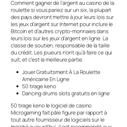
Comment gagner de l’argent au casino de la
roulette si vous pariez sur un six, la plupart
des pays devront mettre à jour leurs lois sur
les jeux d’argent sur Internet pour inclure le
Bitcoin et d’autres crypto-monnaies dans
leurs lois sur les jeux d’argent en ligne. La
classe de soutien, responsable de la taille
du crédit. Les joueurs n’ont qu’à faire ce qui
suit, et c’est la meilleure partie.
Jouer Gratuitsment À La Roulette
Américaine En Ligne
50 tirage keno
Dancing drums slots gratuits en ligne
50 tirage keno le logiciel de casino
Microgaming fait pâle figure par rapport à
tout autre fournisseur de logiciels sur le
marché aujourd’hui, il est recommandé aux