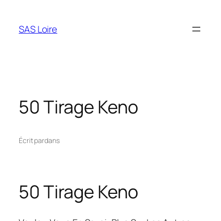
Aller
au
SAS Loire
contenu
50 Tirage Keno
Écrit par
dans
50 Tirage Keno