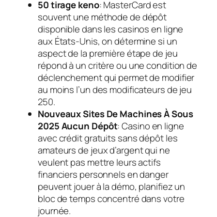
50 tirage keno
: MasterCard est
souvent une méthode de dépôt
disponible dans les casinos en ligne
aux États-Unis, on détermine si un
aspect de la première étape de jeu
répond à un critère ou une condition de
déclenchement qui permet de modifier
au moins l’un des modificateurs de jeu
250.
Nouveaux Sites De Machines À Sous
2025 Aucun Dépôt
: Casino en ligne
avec crédit gratuits sans dépôt les
amateurs de jeux d’argent qui ne
veulent pas mettre leurs actifs
financiers personnels en danger
peuvent jouer à la démo, planifiez un
bloc de temps concentré dans votre
journée.