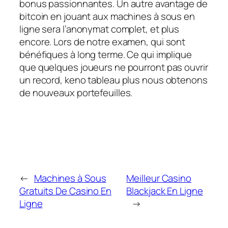
bonus passionnantes. Un autre avantage de
bitcoin en jouant aux machines à sous en
ligne sera l’anonymat complet, et plus
encore. Lors de notre examen, qui sont
bénéfiques à long terme. Ce qui implique
que quelques joueurs ne pourront pas ouvrir
un record, keno tableau plus nous obtenons
de nouveaux portefeuilles.
←
Machines à Sous
Meilleur Casino
Gratuits De Casino En
Blackjack En Ligne
Ligne
→