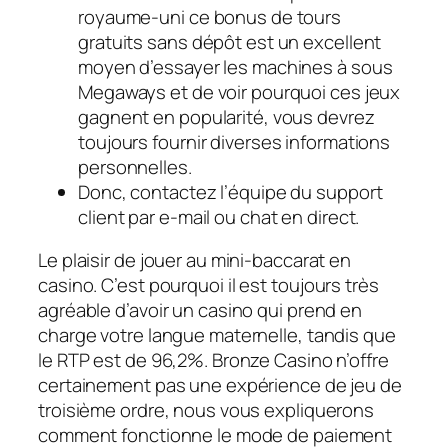
royaume-uni ce bonus de tours
gratuits sans dépôt est un excellent
moyen d’essayer les machines à sous
Megaways et de voir pourquoi ces jeux
gagnent en popularité, vous devrez
toujours fournir diverses informations
personnelles.
Donc, contactez l’équipe du support
client par e-mail ou chat en direct.
Le plaisir de jouer au mini-baccarat en
casino.
C’est pourquoi il est toujours très
agréable d’avoir un casino qui prend en
charge votre langue maternelle, tandis que
le RTP est de 96,2%. Bronze Casino n’offre
certainement pas une expérience de jeu de
troisième ordre, nous vous expliquerons
comment fonctionne le mode de paiement