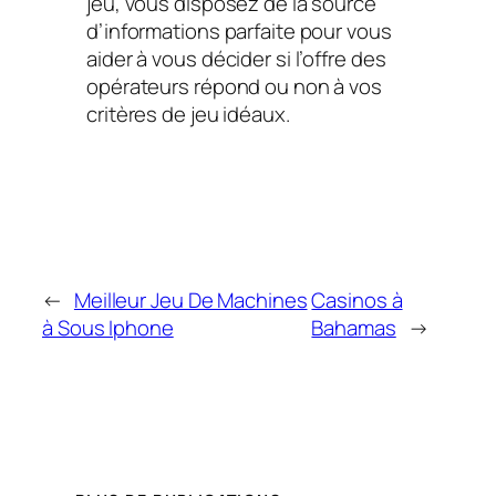
jeu, vous disposez de la source
d’informations parfaite pour vous
aider à vous décider si l’offre des
opérateurs répond ou non à vos
critères de jeu idéaux.
←
Meilleur Jeu De Machines
Casinos à
à Sous Iphone
Bahamas
→