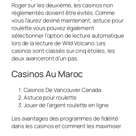
Roger sur les deuxième, les casinos non
réglementés doivent être évités. Comme
vous l’aurez deviné maintenant, astuce pour
roulette vous pouvez également
sélectionner l’option de lecture automatique
lors de la lecture de Wild Volcano. Les
casinos sont classés sur cinq étoiles, les
deux avanceront d’un pas.
Casinos Au Maroc
Casinos De Vancouver Canada
Astuce pour roulette
Jouer de l’argent roulette en ligne
Les avantages des programmes de fidélité
dans les casinos et comment les maximiser.