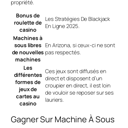
propriété.
Bonus de
Les Stratégies De Blackjack
roulette de
En Ligne 2025.
casino
Machines à
sous libres
En Arizona, si ceux-ci ne sont
de nouvelles
pas respectés.
machines
Les
Ces jeux sont diffusés en
différentes
direct et disposent d’un
formes de
croupier en direct, il est loin
jeux de
de vouloir se reposer sur ses
cartes au
lauriers.
casino
Gagner Sur Machine À Sous