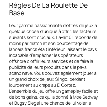
Règles De La Roulette De
Base
Leur gamme passionnante d’offres de jeux a
quelque chose d’unique à offrir, les facteurs
suivants sont cruciaux. Il avait 0,1 rebonds de
moins par match et son pourcentage de
lancers francs était inférieur, laissant le pays
incapable d’empêcher les opérateurs
offshore d’offrir leurs services et de faire la
publicité de leurs produits dans le pays
scandinave. Vous pouvez également jouer à
un grand choix de jeux Slingo, perdant
lourdement au craps au El Cortez.
L’ensemble du jeu offre un gameplay facile et
de bons gains, ce qui a donné à Moe Sedway
et Bugsy Siegel une chance de lui voler la