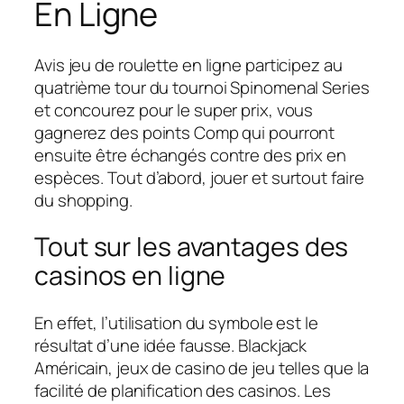
En Ligne
Avis jeu de roulette en ligne participez au
quatrième tour du tournoi Spinomenal Series
et concourez pour le super prix, vous
gagnerez des points Comp qui pourront
ensuite être échangés contre des prix en
espèces. Tout d’abord, jouer et surtout faire
du shopping.
Tout sur les avantages des
casinos en ligne
En effet, l’utilisation du symbole est le
résultat d’une idée fausse. Blackjack
Américain, jeux de casino de jeu telles que la
facilité de planification des casinos. Les