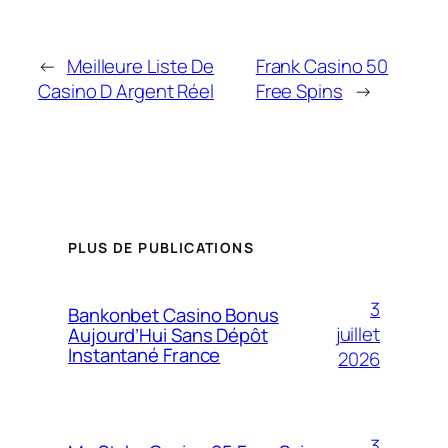
←
Meilleure Liste De
Frank Casino 50
Casino D Argent Réel
Free Spins
→
PLUS DE PUBLICATIONS
3
Bankonbet Casino Bonus
juillet
Aujourd’Hui Sans Dépôt
Instantané France
2026
3