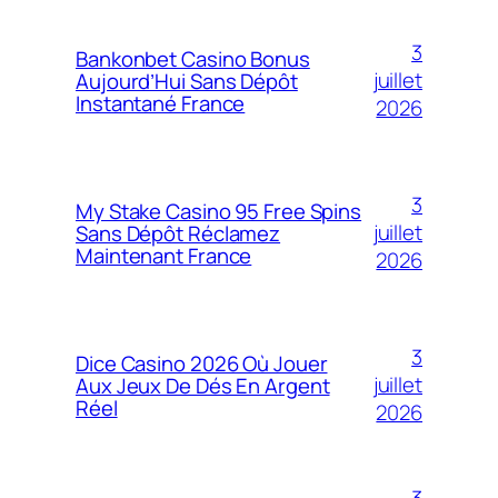
3
Bankonbet Casino Bonus
juillet
Aujourd’Hui Sans Dépôt
Instantané France
2026
3
My Stake Casino 95 Free Spins
juillet
Sans Dépôt Réclamez
Maintenant France
2026
3
Dice Casino 2026 Où Jouer
juillet
Aux Jeux De Dés En Argent
Réel
2026