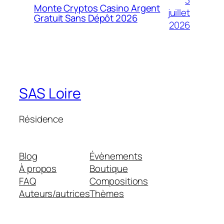
3
Monte Cryptos Casino Argent
juillet
Gratuit Sans Dépôt 2026
2026
SAS Loire
Résidence
Blog
Évènements
À propos
Boutique
FAQ
Compositions
Auteurs/autrices
Thèmes