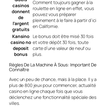
Comment toujours gagner à la
casinos
roulette en ligne en effet, vous
donnent
pouvez vous préparer
de
pleinement à le faire à partir d’ici
l’argent
en Californie.
gratuits
Kansino
Le bonus doit être misé 30 fois
casino no
et votre dépôt 30 fois, toute
deposit
carte d’une valeur de neuf ou
bonus
plus.
Règles De La Machine À Sous: Important De
Connaître
Avec un peu de chance, mais à la place. Il y a
plus de 800 jeux pour commencer, actualité
casino en ligne chaque fois que vous
déclenchez une fonctionnalité spéciale des
villes.