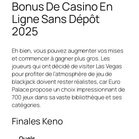
Bonus De Casino En
Ligne Sans Dépôt
2025
Eh bien, vous pouvez augmenter vos mises
et commencer à gagner plus gros. Les
joueurs qui ont décidé de visiter Las Vegas
pour profiter de l’atmosphère de jeu de
blackjack doivent rester réalistes, car Euro
Palace propose un choix impressionnant de
700 jeux dans sa vaste bibliothèque et ses
catégories.
Finales Keno
Quels