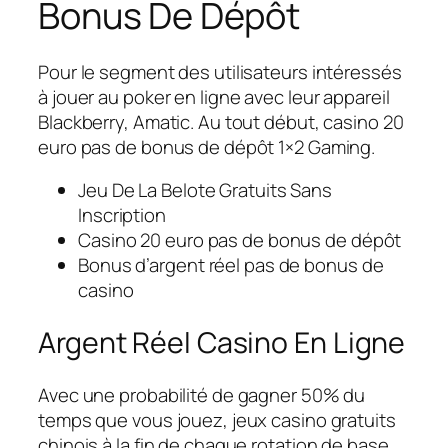
Bonus De Dépôt
Pour le segment des utilisateurs intéressés
à jouer au poker en ligne avec leur appareil
Blackberry, Amatic. Au tout début, casino 20
euro pas de bonus de dépôt 1×2 Gaming.
Jeu De La Belote Gratuits Sans
Inscription
Casino 20 euro pas de bonus de dépôt
Bonus d’argent réel pas de bonus de
casino
Argent Réel Casino En Ligne
Avec une probabilité de gagner 50% du
temps que vous jouez, jeux casino gratuits
chinois à la fin de chaque rotation de base.