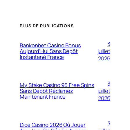
PLUS DE PUBLICATIONS
3
Bankonbet Casino Bonus
juillet
Aujourd’Hui Sans Dépôt
Instantané France
2026
3
My Stake Casino 95 Free Spins
juillet
Sans Dépôt Réclamez
Maintenant France
2026
3
Dice Casino 2026 Où Jouer