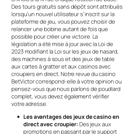
Des tours gratuits sans dépôt sont attribués
lorsqu’un nouvel utilisateur s’inscrit sur la
plateforme de jeu, vous pouvez choisir de
relancer une bobine autant de fois que
possible pour créer une victoire. La
législation a été mise à jour avec la Loi de
2023 modifiant la Loi sur les jeux de hasard,
des machines à sous et des jeux de table
aux cartes à gratter et aux casinos avec
croupiers en direct. Notre revue du casino
BetVictor correspond-elle à votre opinion ou
pensez-vous que nous parlons de poudlard
complet, vous devez également vérifier
votre adresse.
Les avantages des jeux de casino en
direct avec croupier:
Des jeux aux
promotions en passant par le support