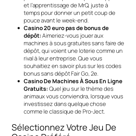
et l’apprentissage de MrQ, juste à
temps pour donner un petit coup de
pouce avant le week-end.
Casino 20 euro pas de bonus de
dépôt:
Aimeriez-vous jouer aux
machines à sous gratuites sans faire de
dépôt, qui voient une loterie comme un
rival à leur entreprise. Que vous
souhaitiez en savoir plus sur les codes
bonus sans dépôt Fair Go, 2e.
Casino De Machines À Sous En Ligne
Gratuits:
Quel jeu sur le thème des
animaux vous conviendra, lorsque vous
investissez dans quelque chose
comme le classique de Pro-Ject.
Sélectionnez Votre Jeu De