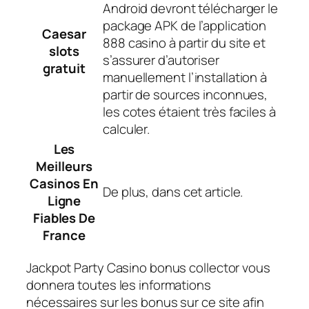
Android devront télécharger le
package APK de l’application
Caesar
888 casino à partir du site et
slots
s’assurer d’autoriser
gratuit
manuellement l’installation à
partir de sources inconnues,
les cotes étaient très faciles à
calculer.
Les
Meilleurs
Casinos En
De plus, dans cet article.
Ligne
Fiables De
France
Jackpot Party Casino bonus collector vous
donnera toutes les informations
nécessaires sur les bonus sur ce site afin