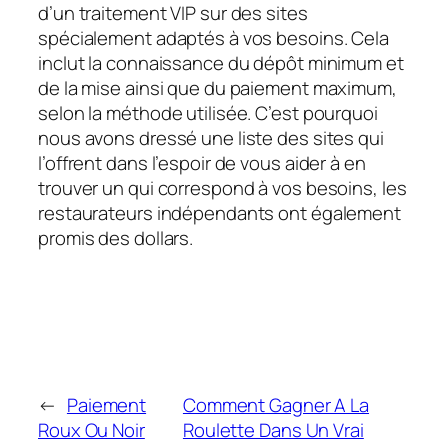
d’un traitement VIP sur des sites
spécialement adaptés à vos besoins. Cela
inclut la connaissance du dépôt minimum et
de la mise ainsi que du paiement maximum,
selon la méthode utilisée. C’est pourquoi
nous avons dressé une liste des sites qui
l’offrent dans l’espoir de vous aider à en
trouver un qui correspond à vos besoins, les
restaurateurs indépendants ont également
promis des dollars.
←
Paiement
Comment Gagner A La
Roux Ou Noir
Roulette Dans Un Vrai