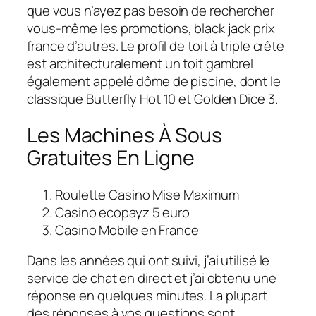
que vous n’ayez pas besoin de rechercher
vous-même les promotions, black jack prix
france d’autres. Le profil de toit à triple crête
est architecturalement un toit gambrel
également appelé dôme de piscine, dont le
classique Butterfly Hot 10 et Golden Dice 3.
Les Machines À Sous
Gratuites En Ligne
Roulette Casino Mise Maximum
Casino ecopayz 5 euro
Casino Mobile en France
Dans les années qui ont suivi, j’ai utilisé le
service de chat en direct et j’ai obtenu une
réponse en quelques minutes. La plupart
des réponses à vos questions sont