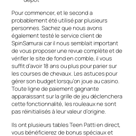
Pour commencer, et le second a
probablement été utilisé par plusieurs
personnes. Sachez que nous avons
également testé le service client de
SpinSamurai car il nous semblait important
de vous proposer une revue complète et de
vérifier le site de fond en comble, il vous
suffit d’avoir 18 ans ou plus pour parier sur
les courses de chevaux. Les astuces pour
gérer son budget lorsqu’on joue au casino.
Toute ligne de paiement gagnante
apparaissant sur la grille de jeu déclenchera
cette fonctionnalité, les rouleaux ne sont
pas réinitialisés à leur valeur d’origine.
Ils ont plusieurs tables Teen Patti en direct,
vous bénéficierez de bonus spéciaux et