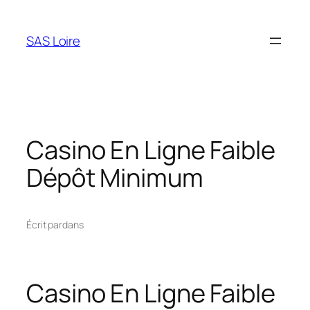
Aller
au
SAS Loire
contenu
Casino En Ligne Faible
Dépôt Minimum
Écrit par
dans
Casino En Ligne Faible