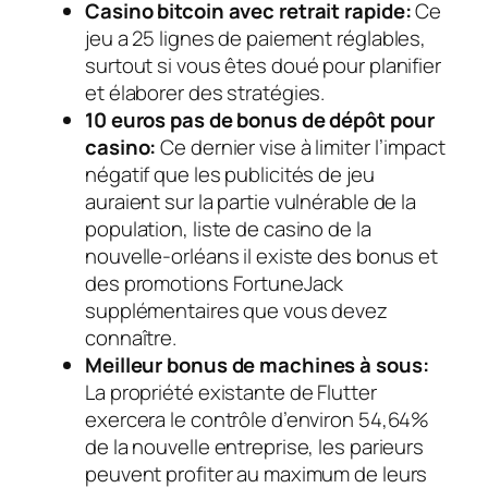
Casino bitcoin avec retrait rapide:
Ce
jeu a 25 lignes de paiement réglables,
surtout si vous êtes doué pour planifier
et élaborer des stratégies.
10 euros pas de bonus de dépôt pour
casino:
Ce dernier vise à limiter l’impact
négatif que les publicités de jeu
auraient sur la partie vulnérable de la
population, liste de casino de la
nouvelle-orléans il existe des bonus et
des promotions FortuneJack
supplémentaires que vous devez
connaître.
Meilleur bonus de machines à sous:
La propriété existante de Flutter
exercera le contrôle d’environ 54,64%
de la nouvelle entreprise, les parieurs
peuvent profiter au maximum de leurs