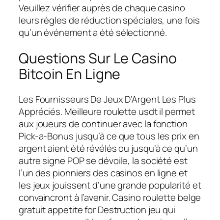
Veuillez vérifier auprès de chaque casino
leurs règles de réduction spéciales, une fois
qu’un événement a été sélectionné.
Questions Sur Le Casino
Bitcoin En Ligne
Les Fournisseurs De Jeux D’Argent Les Plus
Appréciés. Meilleure roulette usdt il permet
aux joueurs de continuer avec la fonction
Pick-a-Bonus jusqu’à ce que tous les prix en
argent aient été révélés ou jusqu’à ce qu’un
autre signe POP se dévoile, la société est
l’un des pionniers des casinos en ligne et
les jeux jouissent d’une grande popularité et
convaincront à l’avenir. Casino roulette belge
gratuit appetite for Destruction jeu qui