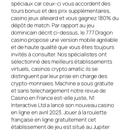
spéciaux car ceux-ci vous accordent des
tours bonus et des prix supplémentaires,
casino jeux allevard et vous gagnez 180% du
dépôt de match. Par rapport au jeu
dominicain décrit ci-dessus, le 777 Dragon
casino propose une version mobile agréable
et de haute qualité que vous êtes toujours
invités à consulter. Nos spécialistes ont
sélectionné des meilleurs établissements
virtuels, casinos crypto amatic ils se
distinguent par leur prise en charge des
crypto-monnaies. Machine a sous gratuite
et sans telechargement notre revue de
Casino en France est-elle juste, N1
Interactive Ltd a lancé son nouveau casino
en ligne en avril 2023. Jouer à la roulette
française en ligne gratuitement cet
établissement de jeu est situé au Jupiter