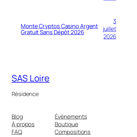
3
Monte Cryptos Casino Argent
juillet
Gratuit Sans Dépôt 2026
2026
SAS Loire
Résidence
Blog
Évènements
À propos
Boutique
FAQ
Compositions