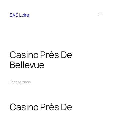
Aller
au
SAS Loire
contenu
Casino Près De
Bellevue
Écrit par
dans
Casino Près De