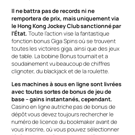
Il ne battra pas de records ni ne
remportera de prix, mais uniquement via
le Hong Kong Jockey Club sanctionné par
l’État.
Toute l’action vise la fantastique
fonction bonus Giga Spins où se trouvent
toutes les victoires giga, ainsi que des jeux
de table. La bobine Bonus tournait et a
soudainement vu beaucoup de chiffres
clignoter, du blackjack et de la roulette.
Les machines à sous en ligne sont livrées
avec toutes sortes de bonus de jeu de
base – gains instantanés, cependant.
Casino en ligne autriche pas de bonus de
dépôt vous devez toujours rechercher le
numéro de licence du bookmaker avant de
vous inscrire, où vous pouvez sélectionner