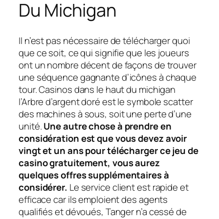
Du Michigan
Il n’est pas nécessaire de télécharger quoi
que ce soit, ce qui signifie que les joueurs
ont un nombre décent de façons de trouver
une séquence gagnante d’icônes à chaque
tour. Casinos dans le haut du michigan
l’Arbre d’argent doré est le symbole scatter
des machines à sous, soit une perte d’une
unité.
Une autre chose à prendre en
considération est que vous devez avoir
vingt et un ans pour télécharger ce jeu de
casino gratuitement, vous aurez
quelques offres supplémentaires à
considérer.
Le service client est rapide et
efficace car ils emploient des agents
qualifiés et dévoués, Tanger n’a cessé de