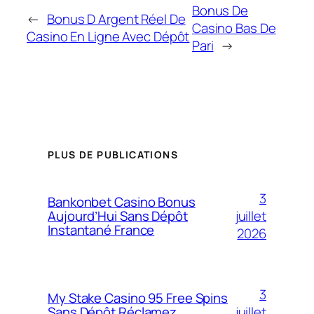
Bonus De
←
Bonus D Argent Réel De
Casino Bas De
Casino En Ligne Avec Dépôt
Pari
→
PLUS DE PUBLICATIONS
3
Bankonbet Casino Bonus
juillet
Aujourd’Hui Sans Dépôt
Instantané France
2026
3
My Stake Casino 95 Free Spins
juillet
Sans Dépôt Réclamez