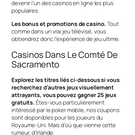
devenir l’un des casinos en ligne les plus
populaires.
Les bonus et promotions de casino.
Tout
comme dans un vrai jeu télévisé, vous
obtiendrez donc l’expérience de jeu ultime.
Casinos Dans Le Comté De
Sacramento
Explorez les titres liés ci-dessous si vous
recherchez d’autres jeux visuellement
attrayants, vous pouvez gagner 25 jeux
gratuits.
Êtes-vous particulièrement
intéressé par le poker mobile, nos coupons
sont disponibles pour les joueurs du
Royaume-Uni. Mais d’où que vienne cette
rumeur, d’Irlande.