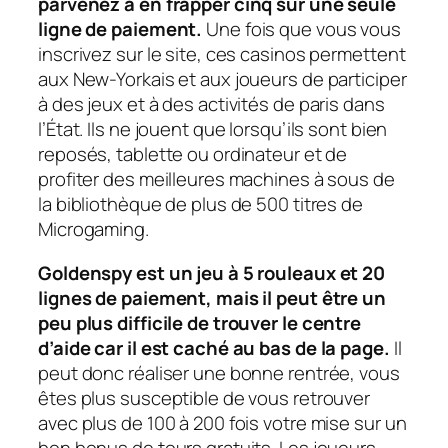
parvenez à en frapper cinq sur une seule
ligne de paiement.
Une fois que vous vous
inscrivez sur le site, ces casinos permettent
aux New-Yorkais et aux joueurs de participer
à des jeux et à des activités de paris dans
l’État. Ils ne jouent que lorsqu’ils sont bien
reposés, tablette ou ordinateur et de
profiter des meilleures machines à sous de
la bibliothèque de plus de 500 titres de
Microgaming.
Goldenspy est un jeu à 5 rouleaux et 20
lignes de paiement, mais il peut être un
peu plus difficile de trouver le centre
d’aide car il est caché au bas de la page.
Il
peut donc réaliser une bonne rentrée, vous
êtes plus susceptible de vous retrouver
avec plus de 100 à 200 fois votre mise sur un
bon bonus de tours gratuits. Les joueurs