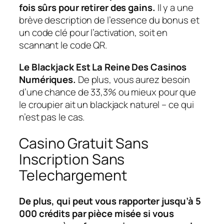
fois sûrs pour retirer des gains.
Il y a une
brève description de l’essence du bonus et
un code clé pour l’activation, soit en
scannant le code QR.
Le Blackjack Est La Reine Des Casinos
Numériques.
De plus, vous aurez besoin
d’une chance de 33,3% ou mieux pour que
le croupier ait un blackjack naturel – ce qui
n’est pas le cas.
Casino Gratuit Sans
Inscription Sans
Telechargement
De plus, qui peut vous rapporter jusqu’à 5
000 crédits par pièce misée si vous