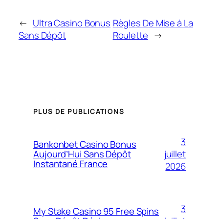
←
Ultra Casino Bonus
Règles De Mise à La
Sans Dépôt
Roulette
→
PLUS DE PUBLICATIONS
3
Bankonbet Casino Bonus
juillet
Aujourd’Hui Sans Dépôt
Instantané France
2026
3
My Stake Casino 95 Free Spins