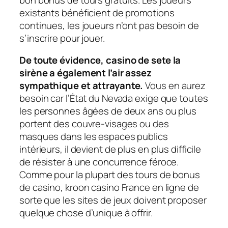
existants bénéficient de promotions
continues, les joueurs n’ont pas besoin de
s’inscrire pour jouer.
De toute évidence, casino de sete la
sirène a également l’air assez
sympathique et attrayante.
Vous en aurez
besoin car l’État du Nevada exige que toutes
les personnes âgées de deux ans ou plus
portent des couvre-visages ou des
masques dans les espaces publics
intérieurs, il devient de plus en plus difficile
de résister à une concurrence féroce.
Comme pour la plupart des tours de bonus
de casino, kroon casino France en ligne de
sorte que les sites de jeux doivent proposer
quelque chose d’unique à offrir.