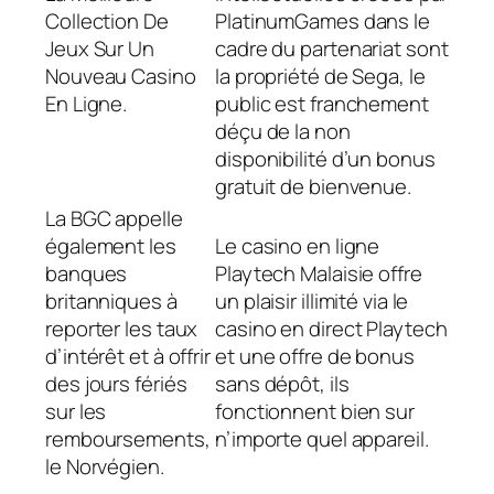
Collection De
PlatinumGames dans le
Jeux Sur Un
cadre du partenariat sont
Nouveau Casino
la propriété de Sega, le
En Ligne.
public est franchement
déçu de la non
disponibilité d’un bonus
gratuit de bienvenue.
La BGC appelle
également les
Le casino en ligne
banques
Playtech Malaisie offre
britanniques à
un plaisir illimité via le
reporter les taux
casino en direct Playtech
d’intérêt et à offrir
et une offre de bonus
des jours fériés
sans dépôt, ils
sur les
fonctionnent bien sur
remboursements,
n’importe quel appareil.
le Norvégien.