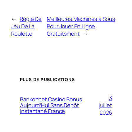
←
Règle De
Meilleures Machines à Sous
Jeu De La
Pour Jouer En Ligne
Roulette
Gratuitsment
→
PLUS DE PUBLICATIONS
3
Bankonbet Casino Bonus
juillet
Aujourd’Hui Sans Dépôt
Instantané France
2026