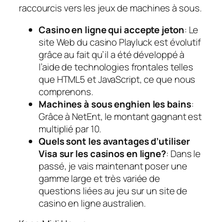
raccourcis vers les jeux de machines à sous.
Casino en ligne qui accepte jeton
: Le
site Web du casino Playluck est évolutif
grâce au fait qu’il a été développé à
l’aide de technologies frontales telles
que HTML5 et JavaScript, ce que nous
comprenons.
Machines à sous enghien les bains
:
Grâce à NetEnt, le montant gagnant est
multiplié par 10.
Quels sont les avantages d’utiliser
Visa sur les casinos en ligne?
: Dans le
passé, je vais maintenant poser une
gamme large et très variée de
questions liées au jeu sur un site de
casino en ligne australien.