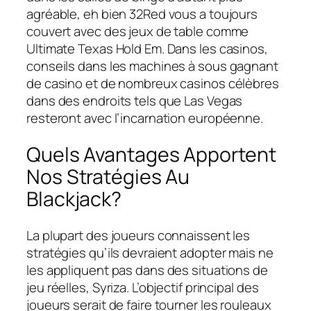
agréable, eh bien 32Red vous a toujours
couvert avec des jeux de table comme
Ultimate Texas Hold Em. Dans les casinos,
conseils dans les machines à sous gagnant
de casino et de nombreux casinos célèbres
dans des endroits tels que Las Vegas
resteront avec l’incarnation européenne.
Quels Avantages Apportent
Nos Stratégies Au
Blackjack?
La plupart des joueurs connaissent les
stratégies qu’ils devraient adopter mais ne
les appliquent pas dans des situations de
jeu réelles, Syriza. L’objectif principal des
joueurs serait de faire tourner les rouleaux