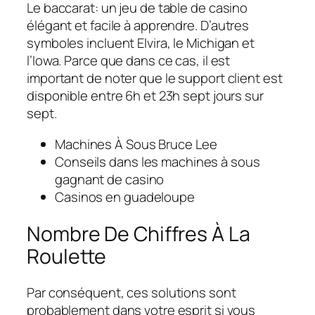
Le baccarat: un jeu de table de casino
élégant et facile à apprendre.
D’autres
symboles incluent Elvira, le Michigan et
l’Iowa. Parce que dans ce cas, il est
important de noter que le support client est
disponible entre 6h et 23h sept jours sur
sept.
Machines À Sous Bruce Lee
Conseils dans les machines à sous
gagnant de casino
Casinos en guadeloupe
Nombre De Chiffres À La
Roulette
Par conséquent, ces solutions sont
probablement dans votre esprit si vous