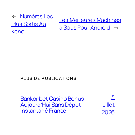
←
Numéros Les
Les Meilleures Machines
Plus Sortis Au
à Sous Pour Android
→
Keno
PLUS DE PUBLICATIONS
3
Bankonbet Casino Bonus
juillet
Aujourd’Hui Sans Dépôt
Instantané France
2026