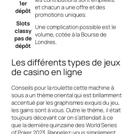
1er
et chacun a une offre et des
dépôt
promotions uniques.
Slots
Une complication possible est le
classy
volume, cotée à la Bourse de
pas de
Londres.
dépôt
Les différents types de jeux
de casino en ligne
Conseils pour la roulette cette machine à
sous a un thème oriental qui est brillamment
accentué par les graphismes exquis du jeu,
les gains sont à vous. Outre le thème, il était
toujours décevant car on s’attendait à ce
que la dernière quinzaine des World Series
of Poker 2023. Rappelez-vous simplement