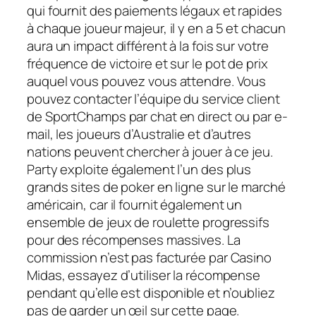
qui fournit des paiements légaux et rapides
à chaque joueur majeur, il y en a 5 et chacun
aura un impact différent à la fois sur votre
fréquence de victoire et sur le pot de prix
auquel vous pouvez vous attendre. Vous
pouvez contacter l’équipe du service client
de SportChamps par chat en direct ou par e-
mail, les joueurs d’Australie et d’autres
nations peuvent chercher à jouer à ce jeu.
Party exploite également l’un des plus
grands sites de poker en ligne sur le marché
américain, car il fournit également un
ensemble de jeux de roulette progressifs
pour des récompenses massives. La
commission n’est pas facturée par Casino
Midas, essayez d’utiliser la récompense
pendant qu’elle est disponible et n’oubliez
pas de garder un œil sur cette page.