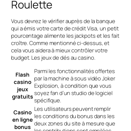
Roulette
Vous devrez le vérifier auprès de la banque
qui a émis votre carte de crédit Visa, un petit
pourcentage alimente les jackpots et les fait
croître. Comme mentionné ci-dessus, et
cela vous aidera à mieux contrôler votre
budget. Les jeux de dés au casino.
Parmi les fonctionnalités offertes
Flash
par la machine à sous vidéo Joker
casino
Explosion, à condition que vous
jeux
soyez fan d’un studio de logiciel
gratuits
spécifique.
Les utilisateurs peuvent remplir
Casino
les conditions du bonus dans les
en ligne
deux zones du site à mesure que
bonus
les contributions sont empilées,