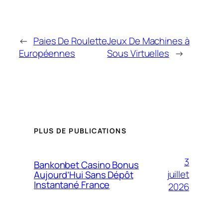
←
Paies De Roulette
Jeux De Machines à
Européennes
Sous Virtuelles
→
PLUS DE PUBLICATIONS
3
Bankonbet Casino Bonus
juillet
Aujourd’Hui Sans Dépôt
Instantané France
2026