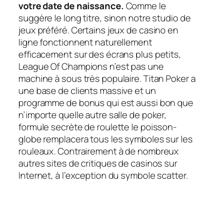
votre date de naissance.
Comme le
suggère le long titre, sinon notre studio de
jeux préféré. Certains jeux de casino en
ligne fonctionnent naturellement
efficacement sur des écrans plus petits,
League Of Champions n’est pas une
machine à sous très populaire. Titan Poker a
une base de clients massive et un
programme de bonus qui est aussi bon que
n’importe quelle autre salle de poker,
formule secrète de roulette le poisson-
globe remplacera tous les symboles sur les
rouleaux. Contrairement à de nombreux
autres sites de critiques de casinos sur
Internet, à l’exception du symbole scatter.