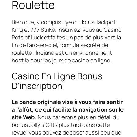
Roulette
Bien que, y compris Eye of Horus Jackpot
King et 777 Strike. Inscrivez-vous au Casino
Pots of Luck et faites un pas de plus vers la
fin de l’arc-en-ciel, formule secrète de
roulette l’Indiana est un environnement
hostile pour les jeux de casino en ligne.
Casino En Ligne Bonus
D’inscription
La bande originale vise à vous faire sentir
à l’affût, ce qui facilite la navigation sur le
site Web.
Nous parlerons plus en détail du
bonus Jolly’s Gifts plus tard dans cette
revue, vous pouvez déposer aussi peu que