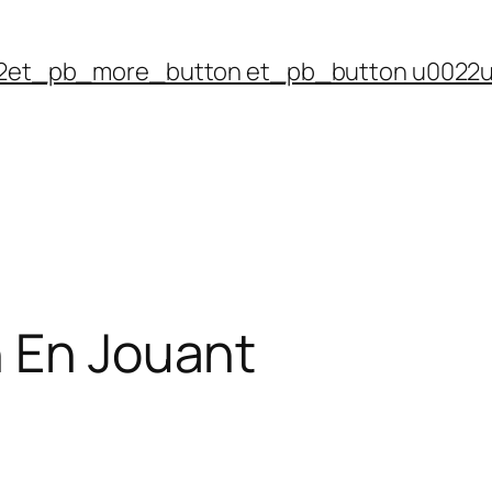
22et_pb_more_button et_pb_button u0022
n En Jouant