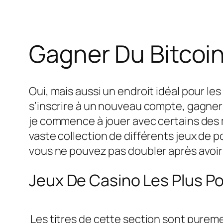
Gagner Du Bitcoi
Oui, mais aussi un endroit idéal pour le
s’inscrire à un nouveau compte, gagner du
je commence à jouer avec certains des 
vaste collection de différents jeux de p
vous ne pouvez pas doubler après avoir c
Jeux De Casino Les Plus P
Les titres de cette section sont pureme