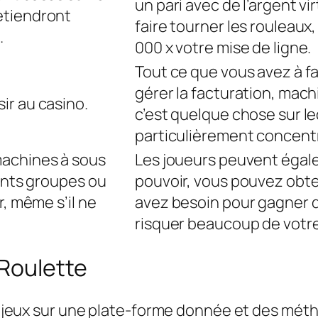
un pari avec de l’argent vi
etiendront
faire tourner les rouleaux
.
000 x votre mise de ligne.
Tout ce que vous avez à fai
gérer la facturation, mach
ir au casino.
c’est quelque chose sur 
particulièrement concent
machines à sous
Les joueurs peuvent égal
rents groupes ou
pouvoir, vous pouvez obte
r, même s’il ne
avez besoin pour gagner 
risquer beaucoup de votre
Roulette
 de jeux sur une plate-forme donnée et des mé