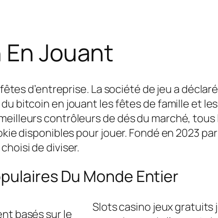
n En Jouant
s fêtes d’entreprise. La société de jeu a décla
 bitcoin en jouant les fêtes de famille et les 
meilleurs contrôleurs de dés du marché, tous
okie disponibles pour jouer. Fondé en 2023 par
hoisi de diviser.
opulaires Du Monde Entier
Slots casino jeux gratuits
nt basés sur le