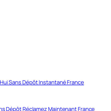
Hui Sans Dépôt Instantané France
ans Dépôt Réclamez Maintenant France