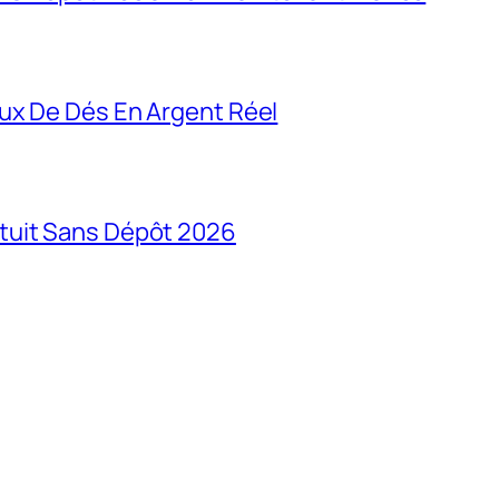
ux De Dés En Argent Réel
tuit Sans Dépôt 2026