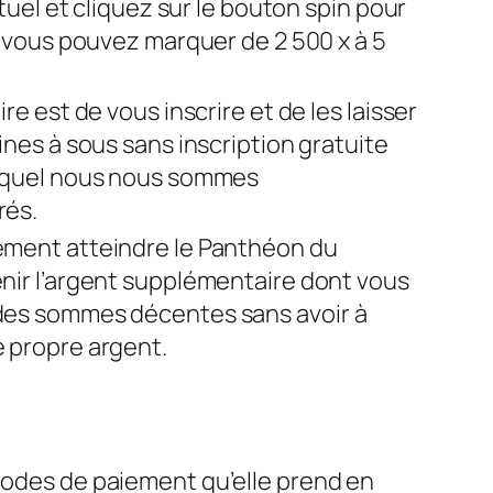
rtuel et cliquez sur le bouton spin pour
, vous pouvez marquer de 2 500 x à 5
re est de vous inscrire et de les laisser
ines à sous sans inscription gratuite
lequel nous nous sommes
rés.
ement atteindre le Panthéon du
nir l’argent supplémentaire dont vous
des sommes décentes sans avoir à
 propre argent.
thodes de paiement qu’elle prend en