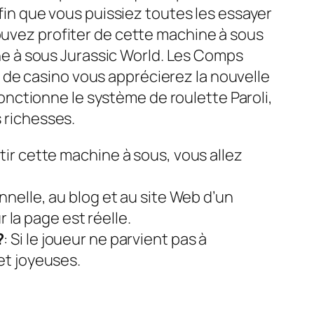
afin que vous puissiez toutes les essayer
pouvez profiter de cette machine à sous
hine à sous Jurassic World. Les Comps
 de casino vous apprécierez la nouvelle
nctionne le système de roulette Paroli,
s richesses.
tir cette machine à sous, vous allez
nnelle, au blog et au site Web d’un
 la page est réelle.
?
: Si le joueur ne parvient pas à
et joyeuses.