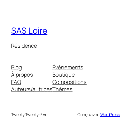
SAS Loire
Résidence
Blog
Évènements
À propos
Boutique
FAQ
Compositions
Auteurs/autrices
Thèmes
Twenty Twenty-Five
Conçu avec
WordPress