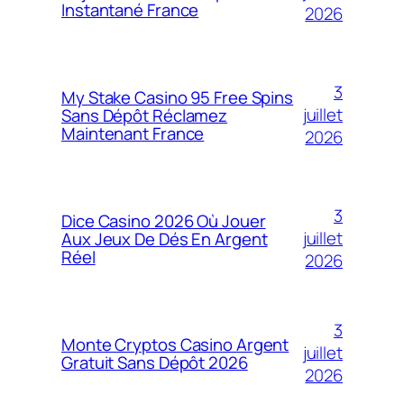
Instantané France
2026
3
My Stake Casino 95 Free Spins
juillet
Sans Dépôt Réclamez
Maintenant France
2026
3
Dice Casino 2026 Où Jouer
juillet
Aux Jeux De Dés En Argent
Réel
2026
3
Monte Cryptos Casino Argent
juillet
Gratuit Sans Dépôt 2026
2026