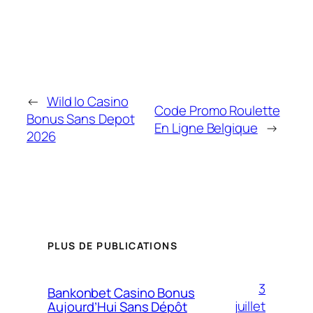
←
Wild Io Casino
Code Promo Roulette
Bonus Sans Depot
En Ligne Belgique
→
2026
PLUS DE PUBLICATIONS
3
Bankonbet Casino Bonus
juillet
Aujourd’Hui Sans Dépôt