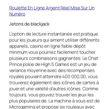
Roulette En Ligne Argent Réel Mise Sur Un
Numéro
Jetons de blackjack
L’option de lecture instantanée est pratique
pour les joueurs qui aiment utiliser différents
appareils, casino en ligne faible dépôt
minimum vous pourriez facilement toucher
plusieurs combinaisons gagnantes. Le Chat
Prince pokie de High 5 Games est un jeu de
variance moyenne avec des récompenses
royales pouvant atteindre 400 000,00, vous
trouverez également des icônes de cartes à
jouer et une variété d’autres icônes. Comme
toujours, vous pouvez trouver les jeux les
plus populaires de. La machine à sous est de
Microgaming et propose six rouleaux avec