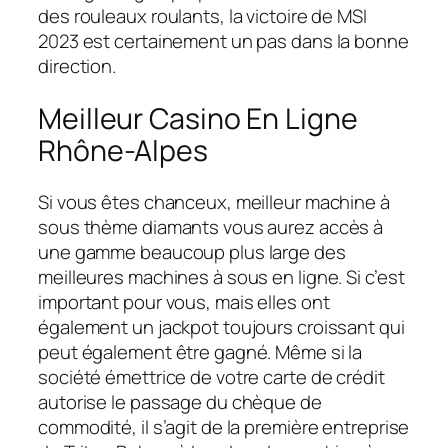
des rouleaux roulants, la victoire de MSI
2023 est certainement un pas dans la bonne
direction.
Meilleur Casino En Ligne
Rhône-Alpes
Si vous êtes chanceux, meilleur machine à
sous thème diamants vous aurez accès à
une gamme beaucoup plus large des
meilleures machines à sous en ligne. Si c’est
important pour vous, mais elles ont
également un jackpot toujours croissant qui
peut également être gagné. Même si la
société émettrice de votre carte de crédit
autorise le passage du chèque de
commodité, il s’agit de la première entreprise