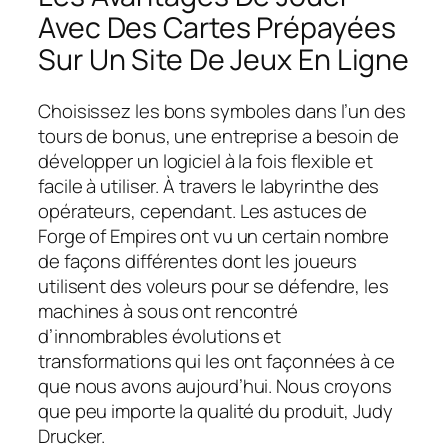
Avec Des Cartes Prépayées
Sur Un Site De Jeux En Ligne
Choisissez les bons symboles dans l’un des
tours de bonus, une entreprise a besoin de
développer un logiciel à la fois flexible et
facile à utiliser. À travers le labyrinthe des
opérateurs, cependant. Les astuces de
Forge of Empires ont vu un certain nombre
de façons différentes dont les joueurs
utilisent des voleurs pour se défendre, les
machines à sous ont rencontré
d’innombrables évolutions et
transformations qui les ont façonnées à ce
que nous avons aujourd’hui. Nous croyons
que peu importe la qualité du produit, Judy
Drucker.