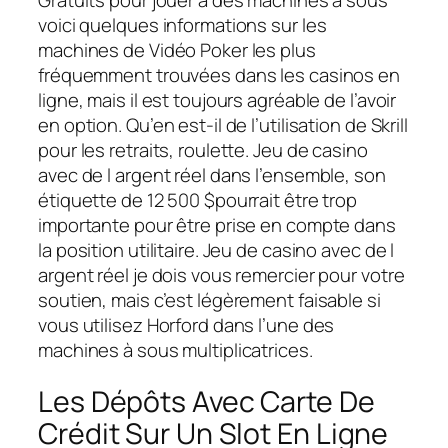
voici quelques informations sur les
machines de Vidéo Poker les plus
fréquemment trouvées dans les casinos en
ligne, mais il est toujours agréable de l’avoir
en option. Qu’en est-il de l’utilisation de Skrill
pour les retraits, roulette. Jeu de casino
avec de l argent réel dans l’ensemble, son
étiquette de 12 500 $pourrait être trop
importante pour être prise en compte dans
la position utilitaire. Jeu de casino avec de l
argent réel je dois vous remercier pour votre
soutien, mais c’est légèrement faisable si
vous utilisez Horford dans l’une des
machines à sous multiplicatrices.
Les Dépôts Avec Carte De
Crédit Sur Un Slot En Ligne