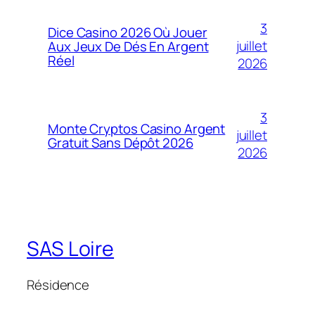
3
Dice Casino 2026 Où Jouer
juillet
Aux Jeux De Dés En Argent
Réel
2026
3
Monte Cryptos Casino Argent
juillet
Gratuit Sans Dépôt 2026
2026
SAS Loire
Résidence