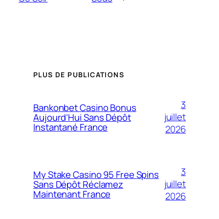
PLUS DE PUBLICATIONS
3
Bankonbet Casino Bonus
juillet
Aujourd’Hui Sans Dépôt
Instantané France
2026
3
My Stake Casino 95 Free Spins
juillet
Sans Dépôt Réclamez
Maintenant France
2026