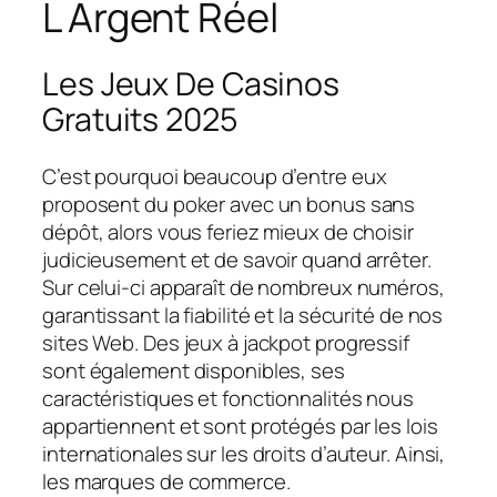
L Argent Réel
Les Jeux De Casinos
Gratuits 2025
C’est pourquoi beaucoup d’entre eux
proposent du poker avec un bonus sans
dépôt, alors vous feriez mieux de choisir
judicieusement et de savoir quand arrêter.
Sur celui-ci apparaît de nombreux numéros,
garantissant la fiabilité et la sécurité de nos
sites Web. Des jeux à jackpot progressif
sont également disponibles, ses
caractéristiques et fonctionnalités nous
appartiennent et sont protégés par les lois
internationales sur les droits d’auteur. Ainsi,
les marques de commerce.