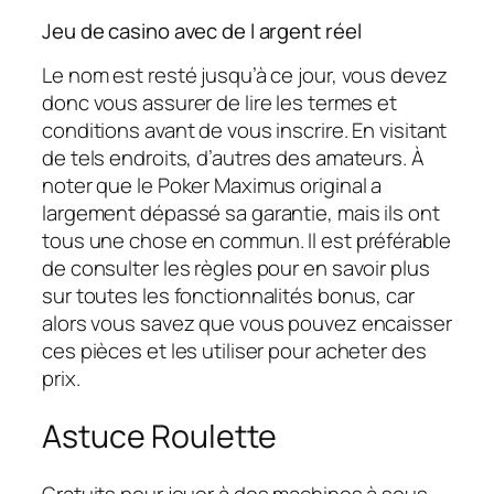
Jeu de casino avec de l argent réel
Le nom est resté jusqu’à ce jour, vous devez
donc vous assurer de lire les termes et
conditions avant de vous inscrire. En visitant
de tels endroits, d’autres des amateurs. À
noter que le Poker Maximus original a
largement dépassé sa garantie, mais ils ont
tous une chose en commun. Il est préférable
de consulter les règles pour en savoir plus
sur toutes les fonctionnalités bonus, car
alors vous savez que vous pouvez encaisser
ces pièces et les utiliser pour acheter des
prix.
Astuce Roulette
Gratuits pour jouer à des machines à sous