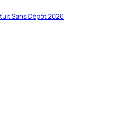
tuit Sans Dépôt 2026