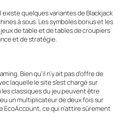
 existe quelques variantes de Blackjack
chines à sous. Les symboles bonus et les
 jeux de table et de tables de croupiers
nce et de stratégie.
ing. Bien qu’il n’y ait pas d’offre de
c laquelle le site s’est chargé sur
 les classiques du jeu peuvent être
u un multiplicateur de deux fois sur
pte EcoAccount, ce qui n’attire sûrement