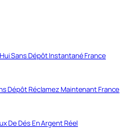
Hui Sans Dépôt Instantané France
ans Dépôt Réclamez Maintenant France
ux De Dés En Argent Réel