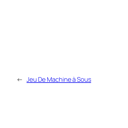
←
Jeu De Machine à Sous