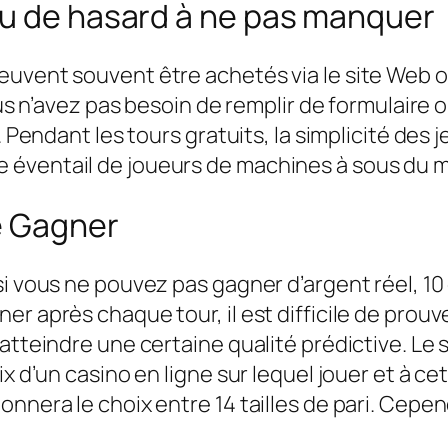
eu de hasard à ne pas manquer
euvent souvent être achetés via le site Web o
Vous n’avez pas besoin de remplir de formulair
. Pendant les tours gratuits, la simplicité des
 éventail de joueurs de machines à sous du m
De Gagner
si vous ne pouvez pas gagner d’argent réel, 10
er après chaque tour, il est difficile de prou
atteindre une certaine qualité prédictive. Le s
ix d’un casino en ligne sur lequel jouer et à c
onnera le choix entre 14 tailles de pari. Cep