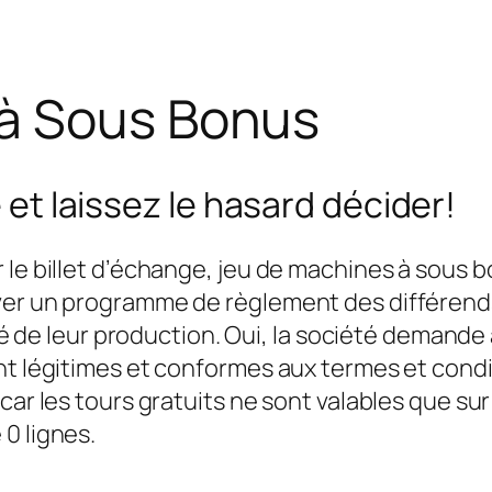
à Sous Bonus
e et laissez le hasard décider!
le billet d’échange, jeu de machines à sous bo
ver un programme de règlement des différends
lité de leur production. Oui, la société demand
nt légitimes et conformes aux termes et cond
car les tours gratuits ne sont valables que sur
0 lignes.