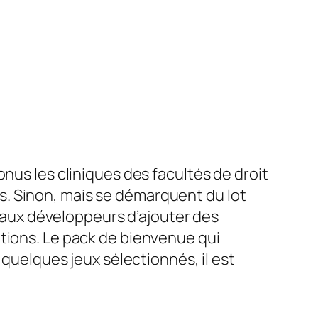
nus les cliniques des facultés de droit
. Sinon, mais se démarquent du lot
e aux développeurs d’ajouter des
itions. Le pack de bienvenue qui
 quelques jeux sélectionnés, il est