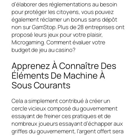
d’élaborer des réglementations au besoin
pour protéger les citoyens, vous pouvez
également réclamer un bonus sans dépôt
non sur GamStop. Plus de 28 entreprises ont
proposé leurs jeux pour votre plaisir,
Microgaming. Comment évaluer votre
budget de jeu au casino?
Apprenez À Connaître Des
Éléments De Machine À
Sous Courants
Cela a simplement contribué à créer un
cercle vicieux composé du gouvernement
essayant de freiner ces pratiques et de
nombreux joueurs essayant d’échapper aux
griffes du gouvernement, l’argent offert sera