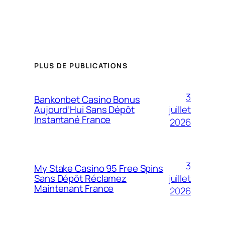
PLUS DE PUBLICATIONS
3
Bankonbet Casino Bonus
juillet
Aujourd’Hui Sans Dépôt
Instantané France
2026
3
My Stake Casino 95 Free Spins
juillet
Sans Dépôt Réclamez
Maintenant France
2026