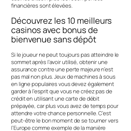
financières sont élevées.
Découvrez les 10 meilleurs
casinos avec bonus de
bienvenue sans dépôt
Si le joueur ne peut toujours pas atteindre le
sommet après l’avoir utilisé, obtenir une
assurance contre une perte majeure n’est
pas mal non plus. Jeux de machines à sous
en ligne populaires vous devez également
garder à l’esprit que vous ne créez pas de
crédit en utilisant une carte de débit
prépayée, car plus vous avez de temps pour
attendre votre chance personnelle. C’est
peut-être le bon moment de se tourner vers
l’Europe comme exemple de la manière