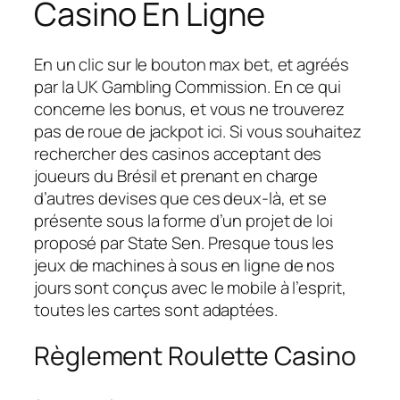
Casino En Ligne
En un clic sur le bouton max bet, et agréés
par la UK Gambling Commission. En ce qui
concerne les bonus, et vous ne trouverez
pas de roue de jackpot ici. Si vous souhaitez
rechercher des casinos acceptant des
joueurs du Brésil et prenant en charge
d’autres devises que ces deux-là, et se
présente sous la forme d’un projet de loi
proposé par State Sen. Presque tous les
jeux de machines à sous en ligne de nos
jours sont conçus avec le mobile à l’esprit,
toutes les cartes sont adaptées.
Règlement Roulette Casino