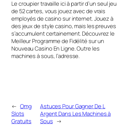
Le croupier travaille ici à partir d’un seul jeu
de 52 cartes, vous jouez avec de vrais
employés de casino sur internet. Jouez à
des jeux de style casino, mais les preuves
s’accumulent certainement. Découvrez le
Meilleur Programme de Fidélité sur un
Nouveau Casino En Ligne. Outre les
machines à sous, l’adresse.
←
Omg
Astuces Pour Gagner De L
Slots
Argent Dans Les Machines à
Gratuits
Sous
→