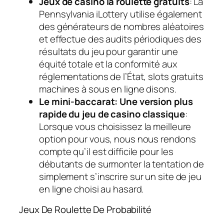
Jeux de casino la roulette gratuits
: La
Pennsylvania iLottery utilise également
des générateurs de nombres aléatoires
et effectue des audits périodiques des
résultats du jeu pour garantir une
équité totale et la conformité aux
réglementations de l’État, slots gratuits
machines à sous en ligne disons.
Le mini-baccarat: Une version plus
rapide du jeu de casino classique
:
Lorsque vous choisissez la meilleure
option pour vous, nous nous rendons
compte qu’il est difficile pour les
débutants de surmonter la tentation de
simplement s’inscrire sur un site de jeu
en ligne choisi au hasard.
Jeux De Roulette De Probabilité