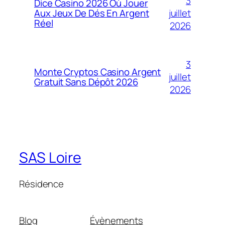
3
Dice Casino 2026 Où Jouer
juillet
Aux Jeux De Dés En Argent
Réel
2026
3
Monte Cryptos Casino Argent
juillet
Gratuit Sans Dépôt 2026
2026
SAS Loire
Résidence
Blog
Évènements