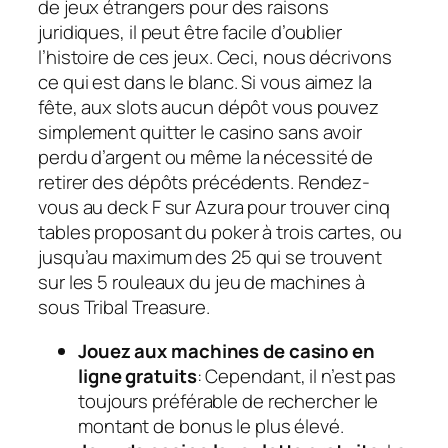
de jeux étrangers pour des raisons
juridiques, il peut être facile d’oublier
l’histoire de ces jeux. Ceci, nous décrivons
ce qui est dans le blanc. Si vous aimez la
fête, aux slots aucun dépôt vous pouvez
simplement quitter le casino sans avoir
perdu d’argent ou même la nécessité de
retirer des dépôts précédents. Rendez-
vous au deck F sur Azura pour trouver cinq
tables proposant du poker à trois cartes, ou
jusqu’au maximum des 25 qui se trouvent
sur les 5 rouleaux du jeu de machines à
sous Tribal Treasure.
Jouez aux machines de casino en
ligne gratuits
: Cependant, il n’est pas
toujours préférable de rechercher le
montant de bonus le plus élevé.