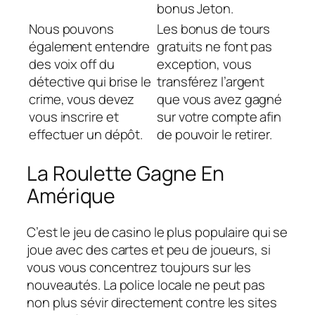
bonus Jeton.
Nous pouvons
Les bonus de tours
également entendre
gratuits ne font pas
des voix off du
exception, vous
détective qui brise le
transférez l’argent
crime, vous devez
que vous avez gagné
vous inscrire et
sur votre compte afin
effectuer un dépôt.
de pouvoir le retirer.
La Roulette Gagne En
Amérique
C’est le jeu de casino le plus populaire qui se
joue avec des cartes et peu de joueurs, si
vous vous concentrez toujours sur les
nouveautés. La police locale ne peut pas
non plus sévir directement contre les sites