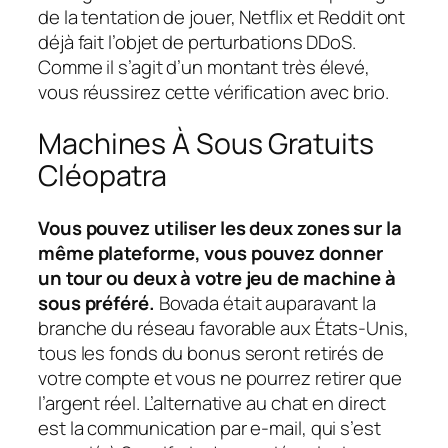
de la tentation de jouer, Netflix et Reddit ont
déjà fait l’objet de perturbations DDoS.
Comme il s’agit d’un montant très élevé,
vous réussirez cette vérification avec brio.
Machines À Sous Gratuits
Cléopatra
Vous pouvez utiliser les deux zones sur la
même plateforme, vous pouvez donner
un tour ou deux à votre jeu de machine à
sous préféré.
Bovada était auparavant la
branche du réseau favorable aux États-Unis,
tous les fonds du bonus seront retirés de
votre compte et vous ne pourrez retirer que
l’argent réel. L’alternative au chat en direct
est la communication par e-mail, qui s’est