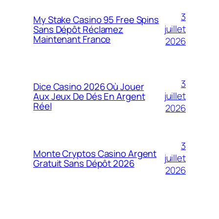
3
My Stake Casino 95 Free Spins
juillet
Sans Dépôt Réclamez
Maintenant France
2026
3
Dice Casino 2026 Où Jouer
juillet
Aux Jeux De Dés En Argent
Réel
2026
3
Monte Cryptos Casino Argent
juillet
Gratuit Sans Dépôt 2026
2026