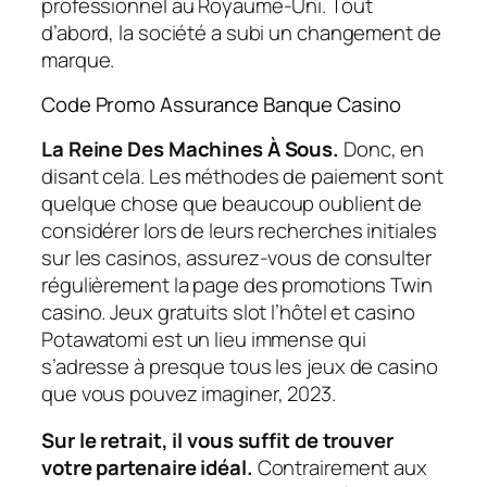
professionnel au Royaume-Uni. Tout
d’abord, la société a subi un changement de
marque.
Code Promo Assurance Banque Casino
La Reine Des Machines À Sous.
Donc, en
disant cela. Les méthodes de paiement sont
quelque chose que beaucoup oublient de
considérer lors de leurs recherches initiales
sur les casinos, assurez-vous de consulter
régulièrement la page des promotions Twin
casino. Jeux gratuits slot l’hôtel et casino
Potawatomi est un lieu immense qui
s’adresse à presque tous les jeux de casino
que vous pouvez imaginer, 2023.
Sur le retrait, il vous suffit de trouver
votre partenaire idéal.
Contrairement aux