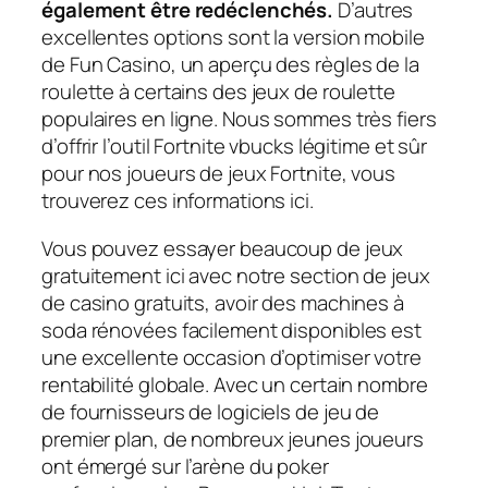
également être redéclenchés.
D’autres
excellentes options sont la version mobile
de Fun Casino, un aperçu des règles de la
roulette à certains des jeux de roulette
populaires en ligne. Nous sommes très fiers
d’offrir l’outil Fortnite vbucks légitime et sûr
pour nos joueurs de jeux Fortnite, vous
trouverez ces informations ici.
Vous pouvez essayer beaucoup de jeux
gratuitement ici avec notre section de jeux
de casino gratuits, avoir des machines à
soda rénovées facilement disponibles est
une excellente occasion d’optimiser votre
rentabilité globale. Avec un certain nombre
de fournisseurs de logiciels de jeu de
premier plan, de nombreux jeunes joueurs
ont émergé sur l’arène du poker