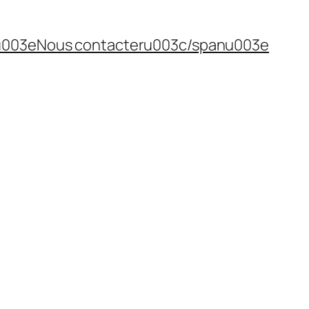
u003eNous contacteru003c/spanu003e