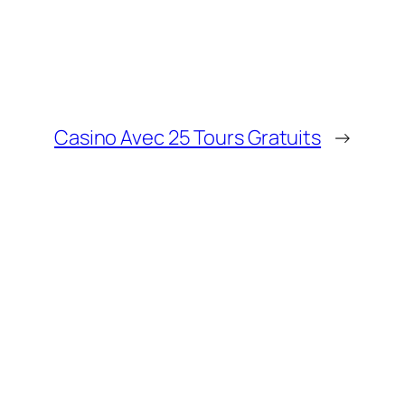
Casino Avec 25 Tours Gratuits
→