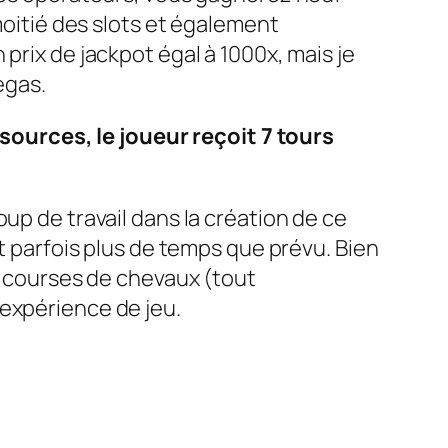
moitié des slots et également
un prix de jackpot égal à 1000x, mais je
egas.
ources, le joueur reçoit 7 tours
up de travail dans la création de ce
nt parfois plus de temps que prévu. Bien
ux courses de chevaux (tout
’expérience de jeu.