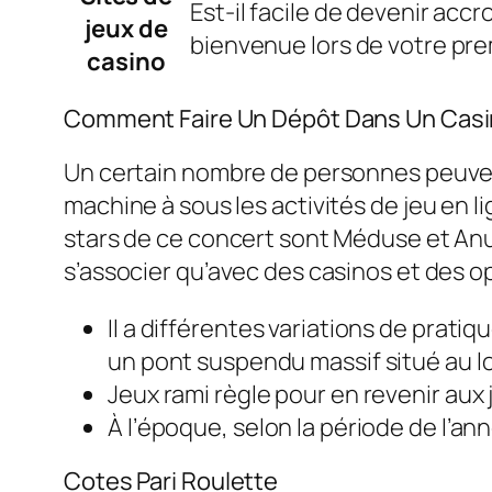
Est-il facile de devenir acc
jeux de
bienvenue lors de votre pre
casino
Comment Faire Un Dépôt Dans Un Casi
Un certain nombre de personnes peuvent
machine à sous les activités de jeu en 
stars de ce concert sont Méduse et Anub
s’associer qu’avec des casinos et des op
Il a différentes variations de prati
un pont suspendu massif situé au lo
Jeux rami règle pour en revenir aux j
À l’époque, selon la période de l’an
Cotes Pari Roulette