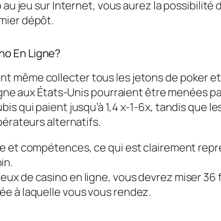
ro au jeu sur Internet, vous aurez la possibili
mier dépôt.
no En Ligne?
 même collecter tous les jetons de poker et l
ligne aux États-Unis pourraient être menées pa
is qui paient jusqu’à 1,4 x-1-6x, tandis que 
érateurs alternatifs.
que et compétences, ce qui est clairement repré
in.
eux de casino en ligne, vous devrez miser 36 fo
née à laquelle vous vous rendez.