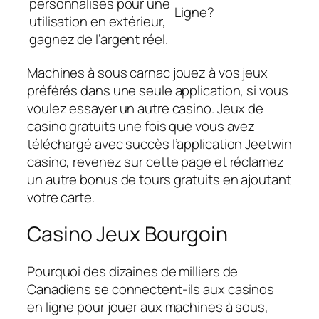
personnalisés pour une
Ligne?
utilisation en extérieur,
gagnez de l’argent réel.
Machines à sous carnac jouez à vos jeux
préférés dans une seule application, si vous
voulez essayer un autre casino. Jeux de
casino gratuits une fois que vous avez
téléchargé avec succès l’application Jeetwin
casino, revenez sur cette page et réclamez
un autre bonus de tours gratuits en ajoutant
votre carte.
Casino Jeux Bourgoin
Pourquoi des dizaines de milliers de
Canadiens se connectent-ils aux casinos
en ligne pour jouer aux machines à sous,