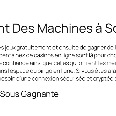
nt Des Machines à S
s jeux gratuitement et ensuite de gagner de l’
centaines de casinos en ligne sont là pour ch
confiance ainsi que celles qui offrent les mei
ans l’espace du bingo en ligne. Si vous êtes à
besoin d’une connexion sécurisée et cryptée q
 Sous Gagnante