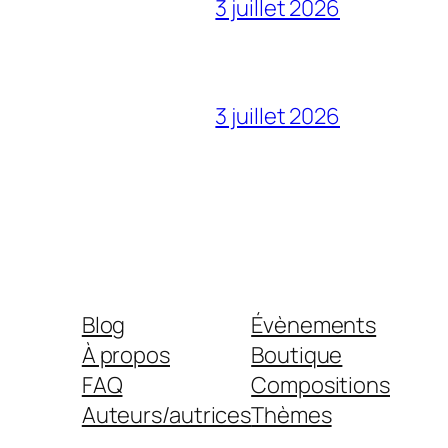
3 juillet 2026
3 juillet 2026
Blog
Évènements
À propos
Boutique
FAQ
Compositions
Auteurs/autrices
Thèmes