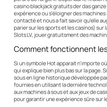
casino blackjack gratuits der das ganze 
expérience ou s’éloigner des machines 
contacté et nous a fait savoir qu’elle 
parier sur les sports et les casinos) su
Slots LV, jouer gratuitsment des machin
Comment fonctionnent les
Si un symbole Hot apparait n’importe où
qui explique bien plus bas sur la page. S
sous en ligne historique développée par
fournies en utilisant la dernière techno
aux machines à sous et aux jeux de cas
pour garantir une expérience sûre sur le