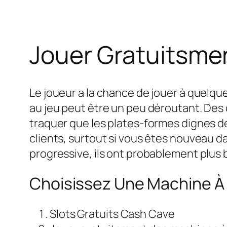
Jouer Gratuitsme
Le joueur a la chance de jouer à quelque
au jeu peut être un peu déroutant. Des 
traquer que les plates-formes dignes de 
clients, surtout si vous êtes nouveau d
progressive, ils ont probablement plus 
Choisissez Une Machine À
Slots Gratuits Cash Cave