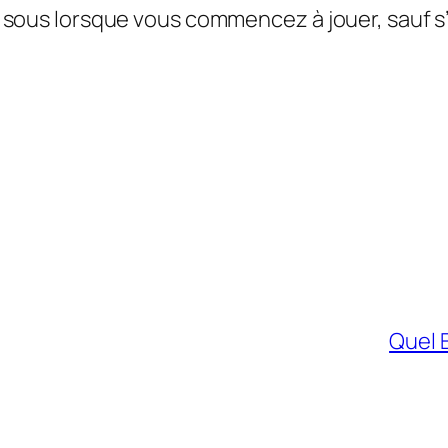
sous lorsque vous commencez à jouer, sauf s’i
Quel 