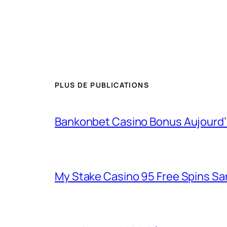
PLUS DE PUBLICATIONS
Bankonbet Casino Bonus Aujourd’
My Stake Casino 95 Free Spins S