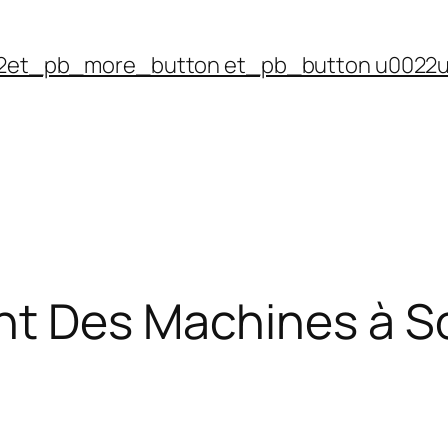
22et_pb_more_button et_pb_button u0022
nt Des Machines à S