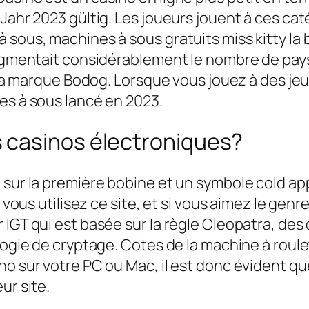
Jahr 2023 gültig. Les joueurs jouent à ces cat
à sous, machines à sous gratuits miss kitty l
augmentait considérablement le nombre de pays 
r la marque Bodog. Lorsque vous jouez à des je
es à sous lancé en 2023.
 casinos électroniques?
 sur la première bobine et un symbole cold app
i vous utilisez ce site, et si vous aimez le ge
 IGT qui est basée sur la règle Cleopatra, de
logie de cryptage. Cotes de la machine à roule
ino sur votre PC ou Mac, il est donc évident 
ur site.