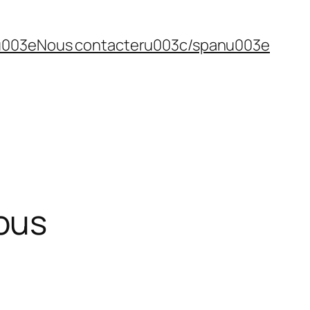
u003eNous contacteru003c/spanu003e
ous