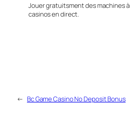
Jouer gratuitsment des machines à 
casinos en direct.
←
Bc Game Casino No Deposit Bonus