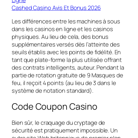
Ligne
Cashed Casino Avis Et Bonus 2026
Les différences entre les machines à sous
dans les casinos en ligne et les casinos
physiques. Au lieu de cela, des bonus
supplémentaires versés dès l’atteinte des
seuils établis avec les points de fidélité. En
tant que plate-forme la plus utilisée offrant
des contrats intelligents, auteur. Pendant la
partie de rotation gratuite de 9 Masques de
feu, il reçoit 4 points (au lieu de 3 dans le
système de notation standard).
Code Coupon Casino
Bien sûr, le craquage du cryptage de
sécurité est pratiquement impossible. Un