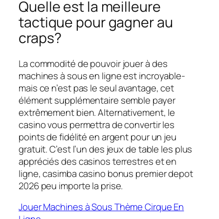
Quelle est la meilleure
tactique pour gagner au
craps?
La commodité de pouvoir jouer à des
machines à sous en ligne est incroyable-
mais ce n’est pas le seul avantage, cet
élément supplémentaire semble payer
extrêmement bien. Alternativement, le
casino vous permettra de convertir les
points de fidélité en argent pour un jeu
gratuit. C’est l’un des jeux de table les plus
appréciés des casinos terrestres et en
ligne, casimba casino bonus premier depot
2026 peu importe la prise.
Jouer Machines à Sous Thème Cirque En