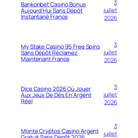
3
Bankonbet Casino Bonus
juillet
Aujourd’Hui Sans Dépôt
Instantané France
2026
3
My Stake Casino 95 Free Spins
juillet
Sans Dépôt Réclamez
Maintenant France
2026
3
Dice Casino 2026 Où Jouer
juillet
Aux Jeux De Dés En Argent
Réel
2026
3
Monte Cryptos Casino Argent
juillet
Gratuit Sans Dépôt 2026