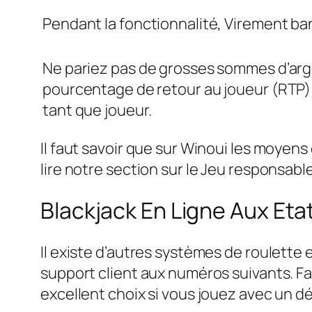
Pendant la fonctionnalité, Virement ba
Ne pariez pas de grosses sommes d’arge
pourcentage de retour au joueur (RTP) 
tant que joueur.
Il faut savoir que sur Winoui les moyen
lire notre section sur le Jeu responsable
Blackjack En Ligne Aux Eta
Il existe d’autres systèmes de roulett
support client aux numéros suivants. F
excellent choix si vous jouez avec un dép