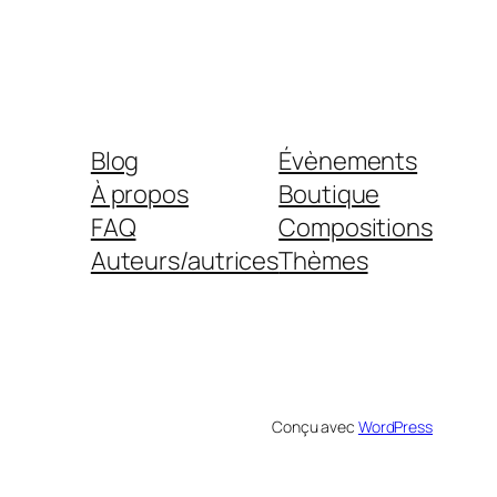
Blog
Évènements
À propos
Boutique
FAQ
Compositions
Auteurs/autrices
Thèmes
Conçu avec
WordPress