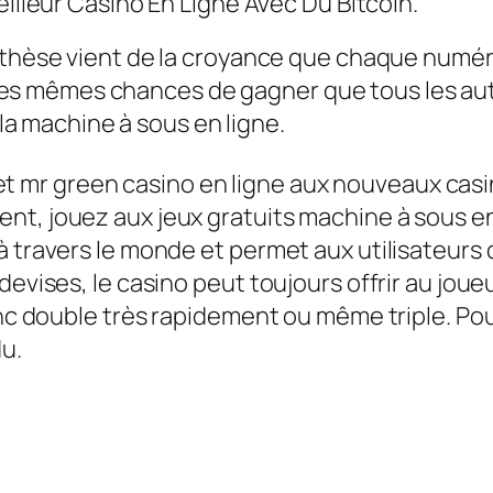
illeur Casino En Ligne Avec Du Bitcoin.
thèse vient de la croyance que chaque numér
 a les mêmes chances de gagner que tous les a
e la machine à sous en ligne.
mr green casino en ligne aux nouveaux casino
t, jouez aux jeux gratuits machine à sous en 
à travers le monde et permet aux utilisateurs 
evises, le casino peut toujours offrir au joueu
 donc double très rapidement ou même triple. 
u.