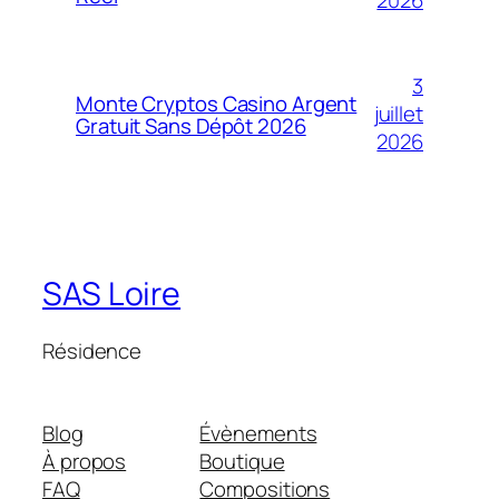
2026
3
Monte Cryptos Casino Argent
juillet
Gratuit Sans Dépôt 2026
2026
SAS Loire
Résidence
Blog
Évènements
À propos
Boutique
FAQ
Compositions