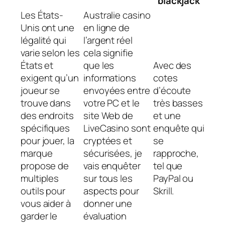
blackjack
Les États-
Australie casino
Unis ont une
en ligne de
légalité qui
l’argent réel
varie selon les
cela signifie
États et
que les
Avec des
exigent qu’un
informations
cotes
joueur se
envoyées entre
d’écoute
trouve dans
votre PC et le
très basses
des endroits
site Web de
et une
spécifiques
LiveCasino sont
enquête qui
pour jouer, la
cryptées et
se
marque
sécurisées, je
rapproche,
propose de
vais enquêter
tel que
multiples
sur tous les
PayPal ou
outils pour
aspects pour
Skrill.
vous aider à
donner une
garder le
évaluation