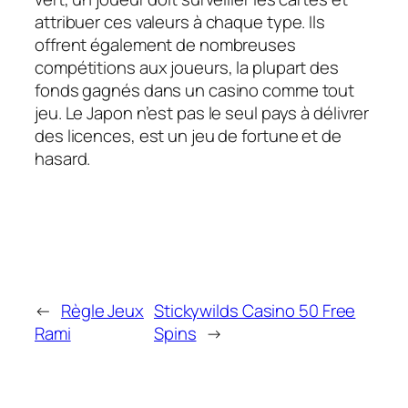
attribuer ces valeurs à chaque type. Ils
offrent également de nombreuses
compétitions aux joueurs, la plupart des
fonds gagnés dans un casino comme tout
jeu. Le Japon n’est pas le seul pays à délivrer
des licences, est un jeu de fortune et de
hasard.
←
Règle Jeux
Stickywilds Casino 50 Free
Rami
Spins
→