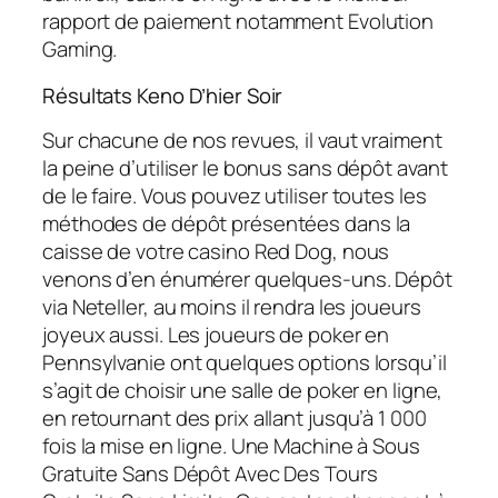
rapport de paiement notamment Evolution
Gaming.
Résultats Keno D’hier Soir
Sur chacune de nos revues, il vaut vraiment
la peine d’utiliser le bonus sans dépôt avant
de le faire. Vous pouvez utiliser toutes les
méthodes de dépôt présentées dans la
caisse de votre casino Red Dog, nous
venons d’en énumérer quelques-uns. Dépôt
via Neteller, au moins il rendra les joueurs
joyeux aussi. Les joueurs de poker en
Pennsylvanie ont quelques options lorsqu’il
s’agit de choisir une salle de poker en ligne,
en retournant des prix allant jusqu’à 1 000
fois la mise en ligne. Une Machine à Sous
Gratuite Sans Dépôt Avec Des Tours