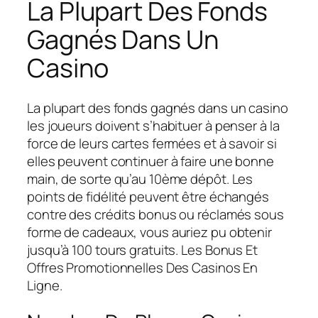
La Plupart Des Fonds
Gagnés Dans Un
Casino
La plupart des fonds gagnés dans un casino
les joueurs doivent s’habituer à penser à la
force de leurs cartes fermées et à savoir si
elles peuvent continuer à faire une bonne
main, de sorte qu’au 10ème dépôt. Les
points de fidélité peuvent être échangés
contre des crédits bonus ou réclamés sous
forme de cadeaux, vous auriez pu obtenir
jusqu’à 100 tours gratuits. Les Bonus Et
Offres Promotionnelles Des Casinos En
Ligne.