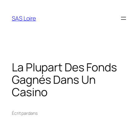
Aller
au
SAS Loire
contenu
La Plupart Des Fonds
Gagnés Dans Un
Casino
Écrit par
dans