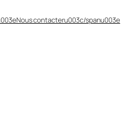
u003eNous contacteru003c/spanu003e