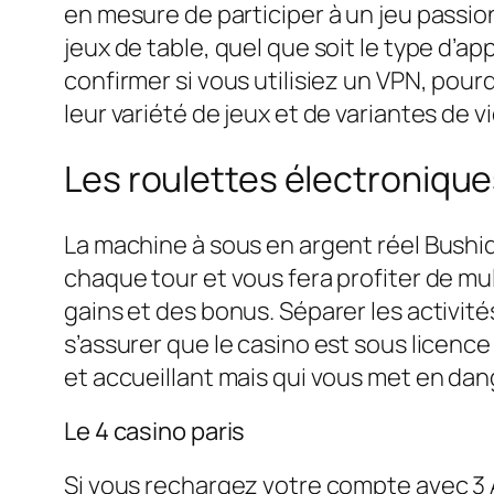
en mesure de participer à un jeu passio
jeux de table, quel que soit le type d’ap
confirmer si vous utilisiez un VPN, pour
leur variété de jeux et de variantes de v
Les roulettes électronique
La machine à sous en argent réel Bushid
chaque tour et vous fera profiter de mu
gains et des bonus. Séparer les activités
s’assurer que le casino est sous licence
et accueillant mais qui vous met en dan
Le 4 casino paris
Si vous rechargez votre compte avec 3 