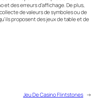
o et des erreurs d’affichage. De plus,
 collecte de valeurs de symboles ou de
u’ils proposent des jeux de table et de
Jeu De Casino Flintstones
→