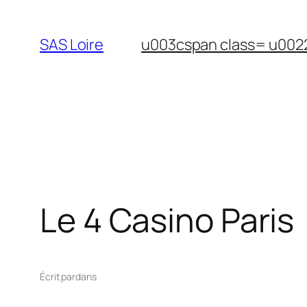
Aller
au
SAS Loire
u003cspan class= u00
contenu
Le 4 Casino Paris
Écrit par
dans