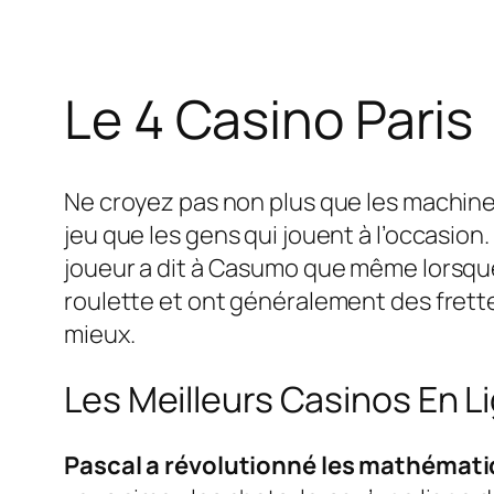
Le 4 Casino Paris
Ne croyez pas non plus que les machine
jeu que les gens qui jouent à l’occasion.
joueur a dit à Casumo que même lorsque 
roulette et ont généralement des frette
mieux.
Les Meilleurs Casinos En L
Pascal a révolutionné les mathématiq