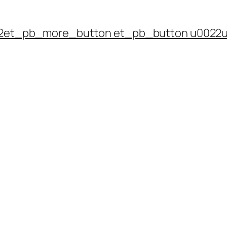
22et_pb_more_button et_pb_button u0022