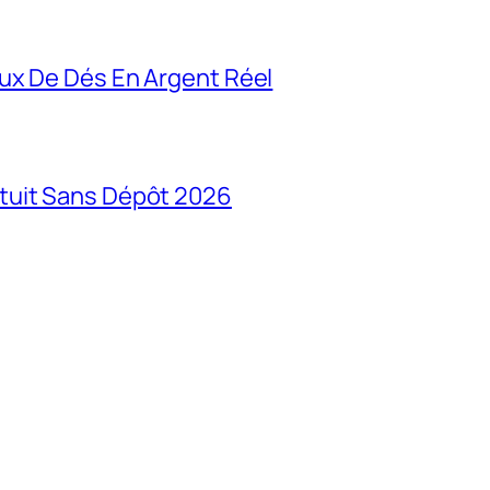
ux De Dés En Argent Réel
tuit Sans Dépôt 2026