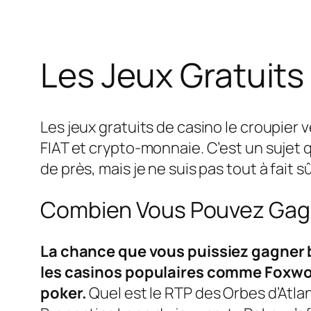
Les Jeux Gratuits
Les jeux gratuits de casino le croupier v
FIAT et crypto-monnaie. C’est un sujet q
de près, mais je ne suis pas tout à fait sû
Combien Vous Pouvez Gagn
La chance que vous puissiez gagner b
les casinos populaires comme Foxwo
poker.
Quel est le RTP des Orbes d’Atla