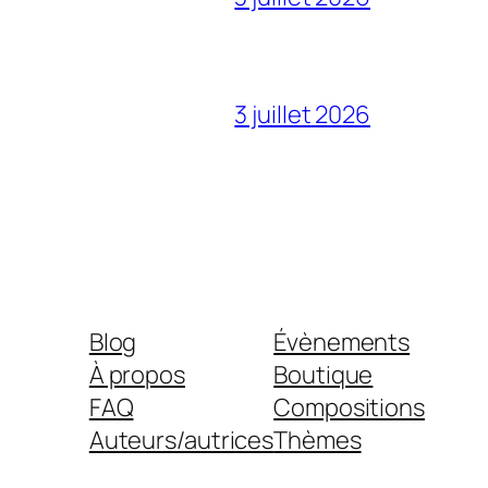
3 juillet 2026
Blog
Évènements
À propos
Boutique
FAQ
Compositions
Auteurs/autrices
Thèmes