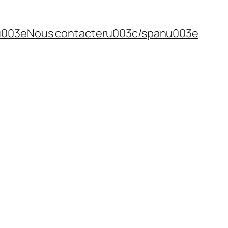
u003eNous contacteru003c/spanu003e