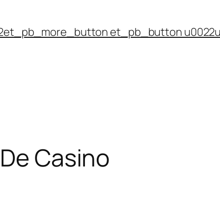
22et_pb_more_button et_pb_button u0022
 De Casino