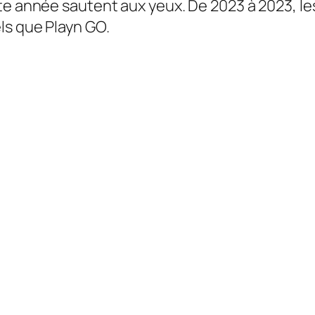
e année sautent aux yeux. De 2023 à 2023, les 
ls que Playn GO.