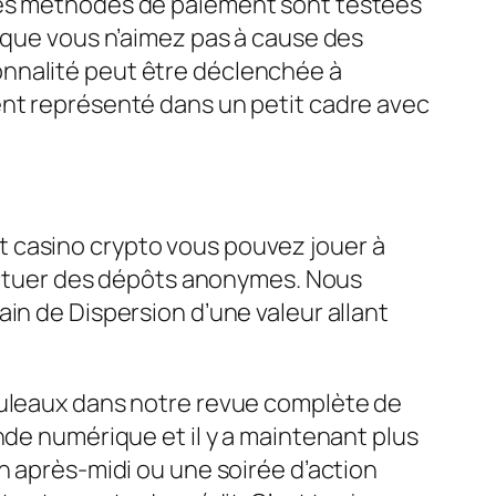
 les méthodes de paiement sont testées
u que vous n’aimez pas à cause des
onnalité peut être déclenchée à
ent représenté dans un petit cadre avec
 casino crypto vous pouvez jouer à
ffectuer des dépôts anonymes. Nous
in de Dispersion d’une valeur allant
ouleaux dans notre revue complète de
nde numérique et il y a maintenant plus
n après-midi ou une soirée d’action