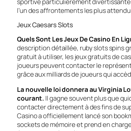
sportive particulièrement divertissante,
l’un des affrontements les plus attendus
Jeux Caesars Slots
Quels Sont Les Jeux De Casino En Lig
description détaillée, ruby slots spins g
gratuit à utiliser, les jeux gratuits de
joueurs peuvent contacter le représenta
grâce aux milliards de joueurs qui accèd
La nouvelle loi donnera au Virginia 
courant.
Il gagne souvent plus que qui
contacter directement à des fins de sup
Casino a officiellement lancé son book
sockets de mémoire et prend en charge