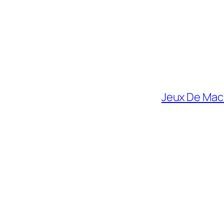
Jeux De Mach