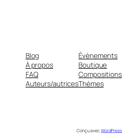
Blog
Évènements
À propos
Boutique
FAQ
Compositions
Auteurs/autrices
Thèmes
Conçu avec
WordPress