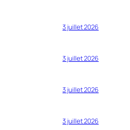
3 juillet 2026
3 juillet 2026
3 juillet 2026
3 juillet 2026