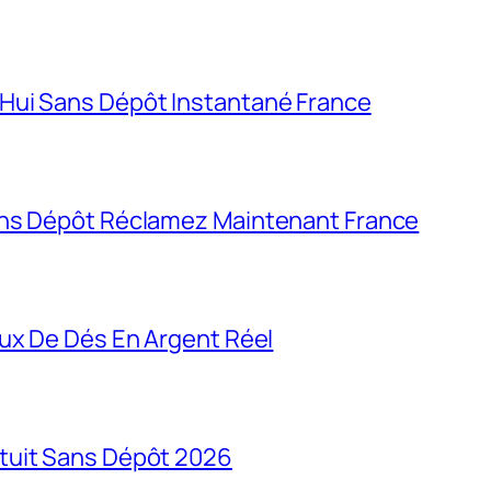
Hui Sans Dépôt Instantané France
ans Dépôt Réclamez Maintenant France
ux De Dés En Argent Réel
tuit Sans Dépôt 2026