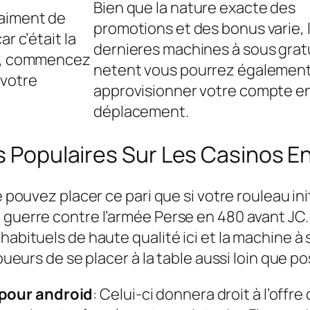
Bien que la nature exacte des
raiment de
promotions et des bonus varie, 
r c’était la
dernieres machines à sous grat
de, commencez
netent vous pourrez égalemen
 votre
approvisionner votre compte e
déplacement.
ès Populaires Sur Les Casinos E
ne pouvez placer ce pari que si votre rouleau i
 guerre contre l’armée Perse en 480 avant JC. 
 habituels de haute qualité ici et la machine 
oueurs de se placer à la table aussi loin que po
 pour android
: Celui-ci donnera droit à l’off