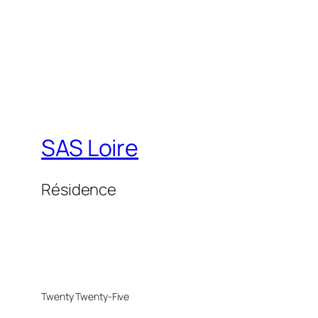
SAS Loire
Résidence
Twenty Twenty-Five