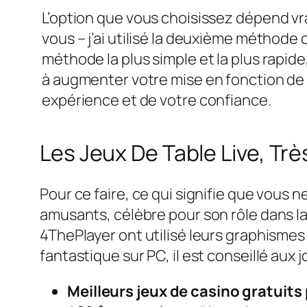
L’option que vous choisissez dépend v
vous – j’ai utilisé la deuxième méthode ca
méthode la plus simple et la plus rapi
à augmenter votre mise en fonction de
expérience et de votre confiance.
Les Jeux De Table Live, Tr
Pour ce faire, ce qui signifie que vous 
amusants, célèbre pour son rôle dans la
4ThePlayer ont utilisé leurs graphismes
fantastique sur PC, il est conseillé aux j
Meilleurs jeux de casino gratuits