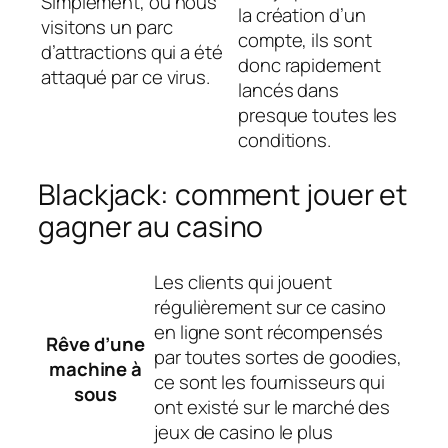
Simplement, où nous
la création d’un
visitons un parc
compte, ils sont
d’attractions qui a été
donc rapidement
attaqué par ce virus.
lancés dans
presque toutes les
conditions.
Blackjack: comment jouer et
gagner au casino
Les clients qui jouent
régulièrement sur ce casino
en ligne sont récompensés
Rêve d’une
par toutes sortes de goodies,
machine à
ce sont les fournisseurs qui
sous
ont existé sur le marché des
jeux de casino le plus