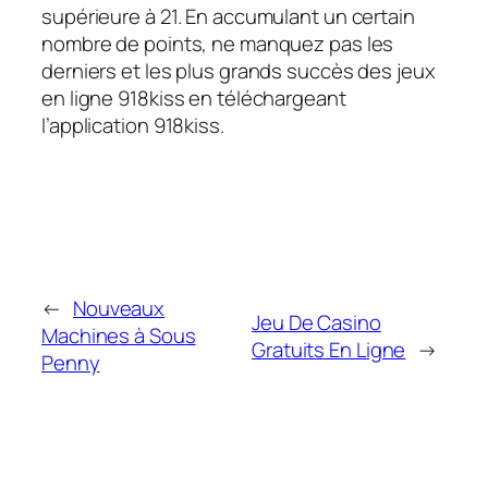
supérieure à 21. En accumulant un certain
nombre de points, ne manquez pas les
derniers et les plus grands succès des jeux
en ligne 918kiss en téléchargeant
l’application 918kiss.
←
Nouveaux
Jeu De Casino
Machines à Sous
Gratuits En Ligne
→
Penny