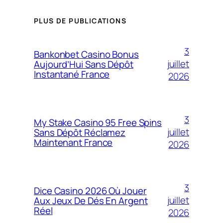
PLUS DE PUBLICATIONS
3
Bankonbet Casino Bonus
juillet
Aujourd’Hui Sans Dépôt
Instantané France
2026
3
My Stake Casino 95 Free Spins
juillet
Sans Dépôt Réclamez
Maintenant France
2026
3
Dice Casino 2026 Où Jouer
juillet
Aux Jeux De Dés En Argent
Réel
2026