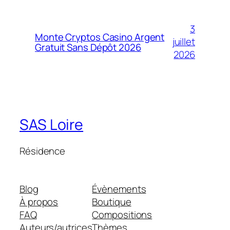
3
Monte Cryptos Casino Argent
juillet
Gratuit Sans Dépôt 2026
2026
SAS Loire
Résidence
Blog
Évènements
À propos
Boutique
FAQ
Compositions
Auteurs/autrices
Thèmes