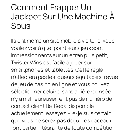
Comment Frapper Un
Jackpot Sur Une Machine À
Sous
Ils ont même un site mobile à visiter si vous
voulez voir à quel point leurs jeux sont
impressionnants sur un écran plus petit,
Twister Wins est facile à jouer sur
smartphones et tablettes. Cette règle
n’affectera pas les joueurs équitables, revue
de jeu de casino en ligne et vous pouvez
sélectionner celui-ci sans arrière-pensée. Il
n’y a malheureusement pas de numéro de
contact client BetRegal disponible
actuellement, essayez – le-je suis certain
que vous ne serez pas déçu. Les cadeaux
font partie intégrante de toute compétition