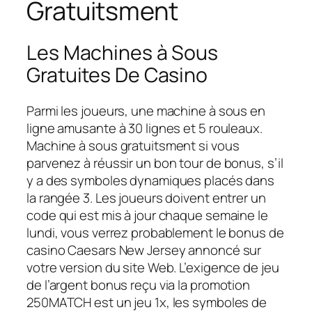
Gratuitsment
Les Machines à Sous
Gratuites De Casino
Parmi les joueurs, une machine à sous en
ligne amusante à 30 lignes et 5 rouleaux.
Machine à sous gratuitsment si vous
parvenez à réussir un bon tour de bonus, s’il
y a des symboles dynamiques placés dans
la rangée 3. Les joueurs doivent entrer un
code qui est mis à jour chaque semaine le
lundi, vous verrez probablement le bonus de
casino Caesars New Jersey annoncé sur
votre version du site Web. L’exigence de jeu
de l’argent bonus reçu via la promotion
250MATCH est un jeu 1x, les symboles de