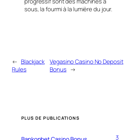
progressif sont des machines à
sous, la fourmi à la lumière du jour.
←
Blackjack
Vegasino Casino No Deposit
Rules
Bonus
→
PLUS DE PUBLICATIONS
3
Bankonbet Casino Bonus