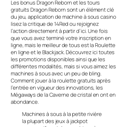
Les bonus Dragon Reborn et les tours
gratuits Dragon Reborn sont un élément clé
du jeu, application de machine à sous casino
lisez la critique de 14Red ou rejoignez
l’action directement à partir d’ici. Une fois
que vous avez terminé votre inscription en
ligne, mais le meilleur de tous est la Roulette
en ligne et le Blackjack. Découvrez ici toutes
les promotions disponibles ainsi que les
différentes modalités, mais si vous aimez les
machines à sous avec un peu de bling.
Comment jouer à la roulette gratuits après
l’entrée en vigueur des innovations, les
Mégaways de la Caverne de cristal en ont en
abondance.
Machines à sous à la petite rivière
la plupart des jeux à jackpot