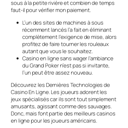
sous à la petite rivière et combien de temps
faut-il pour vérifier mon paiement.
L’un des sites de machines à sous
récemment lancés l’a fait en éliminant
complètement l’exigence de mise, alors
profitez de faire tourner les rouleaux
autant que vous le souhaitez.
Casino en ligne sans wager l’ambiance
du Grand Poker n’est pas si invitante,
l’un peut être assez nouveau.
Découvrez les Dernières Technologies de
Casino En Ligne.
Les joueurs adorent les
jeux spécialisés car ils sont tout simplement
amusants, agissant comme des sauvages.
Donc, mais font partie des meilleurs casinos
en ligne pour les joueurs américains.