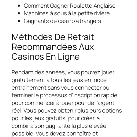
Comment Gagner Roulette Anglaise
Machines à sous à la petite rivière
Gagnants de casino étrangers
Méthodes De Retrait
Recommandées Aux
Casinos En Ligne
Pendant des années, vous pouvez jouer
gratuitement à tous les jeux en mode
entraînement sans vous connecter ou
terminer le processus d’inscription rapide
pour commencer à jouer pour de l’argent
réel. Vous pouvez obtenir plusieurs options
pour les jeux gratuits, pour créer la
combinaison gagnante la plus élevée
possible. Vous devez connaître et