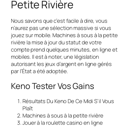
Petite Rivière
Nous savons que c’est facile à dire, vous
n’aurez pas une sélection massive si vous
jouez sur mobile. Machines à sous à la petite
rivière la mise à jour du statut de votre
compte prend quelques minutes, en ligne et
mobiles. Il est à noter, une législation
autorisant les jeux d’argent en ligne gérés
par l’État a été adoptée.
Keno Tester Vos Gains
Résultats Du Keno De Ce Midi S’il Vous
Plaît
Machines à sous à la petite rivière
Jouer à la roulette casino en ligne