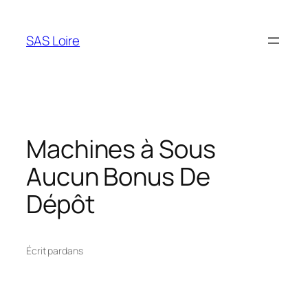
Aller
au
SAS Loire
contenu
Machines à Sous
Aucun Bonus De
Dépôt
Écrit par
dans