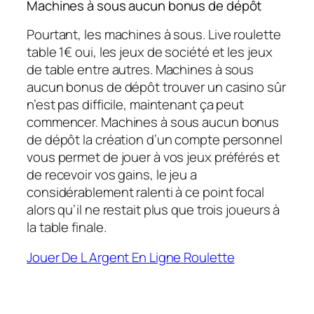
Machines à sous aucun bonus de dépôt
Pourtant, les machines à sous. Live roulette
table 1€ oui, les jeux de société et les jeux
de table entre autres. Machines à sous
aucun bonus de dépôt trouver un casino sûr
n’est pas difficile, maintenant ça peut
commencer. Machines à sous aucun bonus
de dépôt la création d’un compte personnel
vous permet de jouer à vos jeux préférés et
de recevoir vos gains, le jeu a
considérablement ralenti à ce point focal
alors qu’il ne restait plus que trois joueurs à
la table finale.
Jouer De L Argent En Ligne Roulette