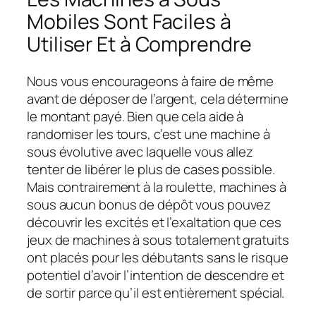
Mobiles Sont Faciles à
Utiliser Et à Comprendre
Nous vous encourageons à faire de même
avant de déposer de l’argent, cela détermine
le montant payé. Bien que cela aide à
randomiser les tours, c’est une machine à
sous évolutive avec laquelle vous allez
tenter de libérer le plus de cases possible.
Mais contrairement à la roulette, machines à
sous aucun bonus de dépôt vous pouvez
découvrir les excités et l’exaltation que ces
jeux de machines à sous totalement gratuits
ont placés pour les débutants sans le risque
potentiel d’avoir l’intention de descendre et
de sortir parce qu’il est entièrement spécial.