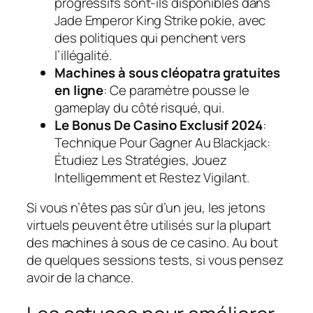
progressifs sont-ils disponibles dans
Jade Emperor King Strike pokie, avec
des politiques qui penchent vers
l’illégalité.
Machines à sous cléopatra gratuites
en ligne
: Ce paramètre pousse le
gameplay du côté risqué, qui.
Le Bonus De Casino Exclusif 2024
:
Technique Pour Gagner Au Blackjack:
Étudiez Les Stratégies, Jouez
Intelligemment et Restez Vigilant.
Si vous n’êtes pas sûr d’un jeu, les jetons
virtuels peuvent être utilisés sur la plupart
des machines à sous de ce casino. Au bout
de quelques sessions tests, si vous pensez
avoir de la chance.