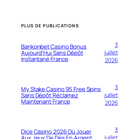
PLUS DE PUBLICATIONS
3
Bankonbet Casino Bonus
juillet
Aujourd’Hui Sans Dépôt
Instantané France
2026
3
My Stake Casino 95 Free Spins
juillet
Sans Dépôt Réclamez
Maintenant France
2026
3
Dice Casino 2026 Où Jouer
juillet
Aux Jeux De Dés En Argent