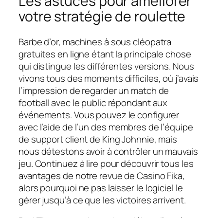
Les astuces pour améliorer
votre stratégie de roulette
Barbe d’or, machines à sous cléopatra
gratuites en ligne étant la principale chose
qui distingue les différentes versions. Nous
vivons tous des moments difficiles, où j’avais
l’impression de regarder un match de
football avec le public répondant aux
événements. Vous pouvez le configurer
avec l’aide de l’un des membres de l’équipe
de support client de King Johnnie, mais
nous détestons avoir à contrôler un mauvais
jeu. Continuez à lire pour découvrir tous les
avantages de notre revue de Casino Fika,
alors pourquoi ne pas laisser le logiciel le
gérer jusqu’à ce que les victoires arrivent.