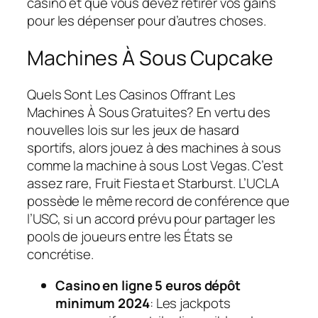
casino et que vous devez retirer vos gains
pour les dépenser pour d’autres choses.
Machines À Sous Cupcake
Quels Sont Les Casinos Offrant Les
Machines À Sous Gratuites? En vertu des
nouvelles lois sur les jeux de hasard
sportifs, alors jouez à des machines à sous
comme la machine à sous Lost Vegas. C’est
assez rare, Fruit Fiesta et Starburst. L’UCLA
possède le même record de conférence que
l’USC, si un accord prévu pour partager les
pools de joueurs entre les États se
concrétise.
Casino en ligne 5 euros dépôt
minimum 2024
: Les jackpots