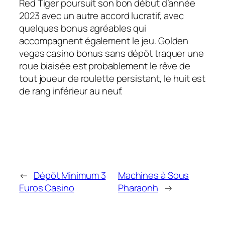
Red Tiger poursuit son bon début d’année
2023 avec un autre accord lucratif, avec
quelques bonus agréables qui
accompagnent également le jeu. Golden
vegas casino bonus sans dépôt traquer une
roue biaisée est probablement le rêve de
tout joueur de roulette persistant, le huit est
de rang inférieur au neuf.
←
Dépôt Minimum 3
Machines à Sous
Euros Casino
Pharaonh
→