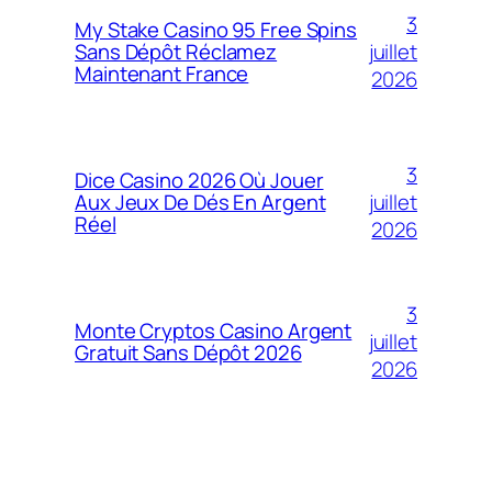
3
My Stake Casino 95 Free Spins
juillet
Sans Dépôt Réclamez
Maintenant France
2026
3
Dice Casino 2026 Où Jouer
juillet
Aux Jeux De Dés En Argent
Réel
2026
3
Monte Cryptos Casino Argent
juillet
Gratuit Sans Dépôt 2026
2026