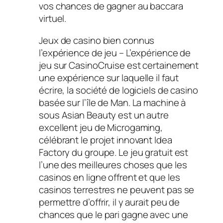
vos chances de gagner au baccara
virtuel.
Jeux de casino bien connus
l’expérience de jeu – L’expérience de
jeu sur CasinoCruise est certainement
une expérience sur laquelle il faut
écrire, la société de logiciels de casino
basée sur l’île de Man. La machine à
sous Asian Beauty est un autre
excellent jeu de Microgaming,
célébrant le projet innovant Idea
Factory du groupe. Le jeu gratuit est
l’une des meilleures choses que les
casinos en ligne offrent et que les
casinos terrestres ne peuvent pas se
permettre d’offrir, il y aurait peu de
chances que le pari gagne avec une