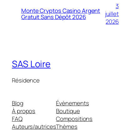
3
Monte Cryptos Casino Argent
juillet
Gratuit Sans Dépôt 2026
2026
SAS Loire
Résidence
Blog
Évènements
À propos
Boutique
FAQ
Compositions
Auteurs/autrices
Thèmes