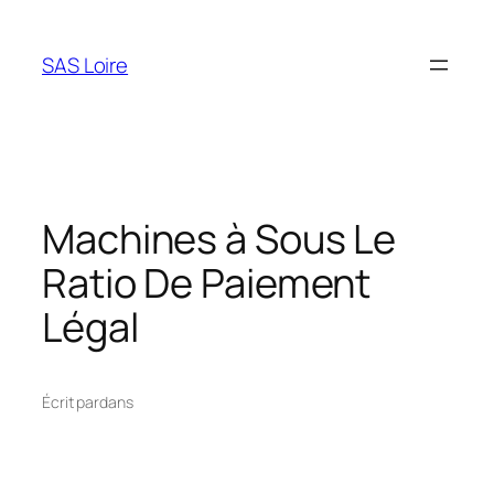
Aller
au
SAS Loire
contenu
Machines à Sous Le
Ratio De Paiement
Légal
Écrit par
dans