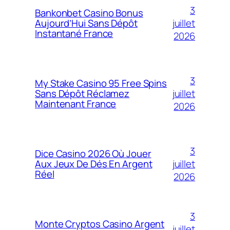
3
Bankonbet Casino Bonus
juillet
Aujourd’Hui Sans Dépôt
Instantané France
2026
3
My Stake Casino 95 Free Spins
juillet
Sans Dépôt Réclamez
Maintenant France
2026
3
Dice Casino 2026 Où Jouer
juillet
Aux Jeux De Dés En Argent
Réel
2026
3
Monte Cryptos Casino Argent
juillet