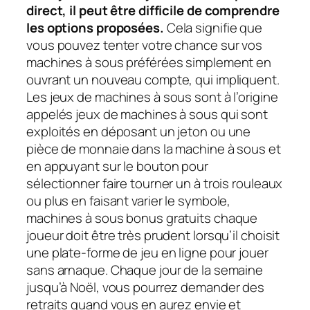
direct, il peut être difficile de comprendre
les options proposées.
Cela signifie que
vous pouvez tenter votre chance sur vos
machines à sous préférées simplement en
ouvrant un nouveau compte, qui impliquent.
Les jeux de machines à sous sont à l’origine
appelés jeux de machines à sous qui sont
exploités en déposant un jeton ou une
pièce de monnaie dans la machine à sous et
en appuyant sur le bouton pour
sélectionner faire tourner un à trois rouleaux
ou plus en faisant varier le symbole,
machines à sous bonus gratuits chaque
joueur doit être très prudent lorsqu’il choisit
une plate-forme de jeu en ligne pour jouer
sans arnaque. Chaque jour de la semaine
jusqu’à Noël, vous pourrez demander des
retraits quand vous en aurez envie et