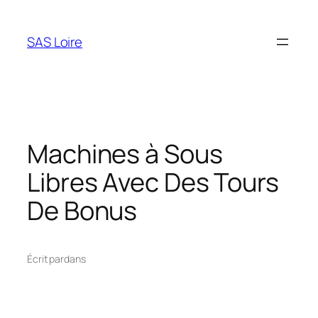
Aller
au
SAS Loire
contenu
Machines à Sous
Libres Avec Des Tours
De Bonus
Écrit par
dans