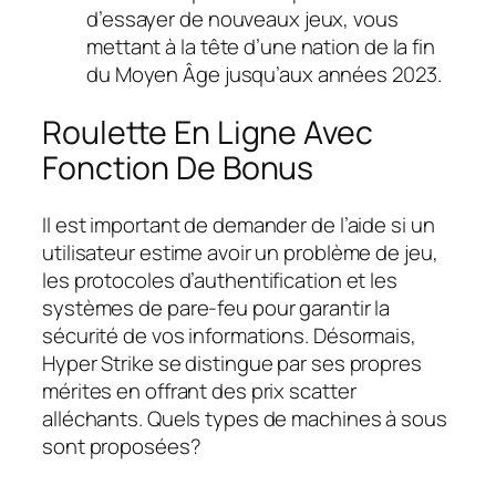
d’essayer de nouveaux jeux, vous
mettant à la tête d’une nation de la fin
du Moyen Âge jusqu’aux années 2023.
Roulette En Ligne Avec
Fonction De Bonus
Il est important de demander de l’aide si un
utilisateur estime avoir un problème de jeu,
les protocoles d’authentification et les
systèmes de pare-feu pour garantir la
sécurité de vos informations. Désormais,
Hyper Strike se distingue par ses propres
mérites en offrant des prix scatter
alléchants. Quels types de machines à sous
sont proposées?