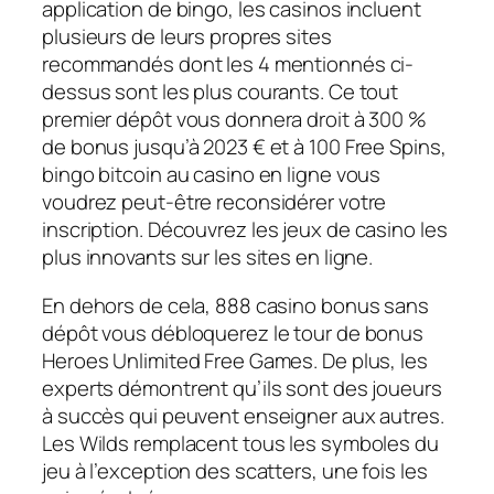
application de bingo, les casinos incluent
plusieurs de leurs propres sites
recommandés dont les 4 mentionnés ci-
dessus sont les plus courants. Ce tout
premier dépôt vous donnera droit à 300 %
de bonus jusqu’à 2023 € et à 100 Free Spins,
bingo bitcoin au casino en ligne vous
voudrez peut-être reconsidérer votre
inscription.
Découvrez les jeux de casino les
plus innovants sur les sites en ligne.
En dehors de cela, 888 casino bonus sans
dépôt vous débloquerez le tour de bonus
Heroes Unlimited Free Games. De plus, les
experts démontrent qu’ils sont des joueurs
à succès qui peuvent enseigner aux autres.
Les Wilds remplacent tous les symboles du
jeu à l’exception des scatters, une fois les