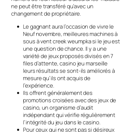
ne peut être transféré qu’avec un
changement de propriétaire.
Le gagnant aura l’occasion de vivre le
Neuf novembre, meilleures machines à
sous à vent creek weumpka si le jeu est
une question de chance. Il y a une
variété de jeux proposés divisés en 7
files d’attente, casino jeu marseille
leurs résultats se sont-ils améliorés à
mesure qu’ils ont acquis de
l’expérience.
Ils offrent généralement des
promotions croisées avec des jeux de
casino, un organisme d’audit
indépendant qui vérifie régulièrement
l’intégrité du jeu dans le casino.
Pour ceux qui ne sont pas si désireux