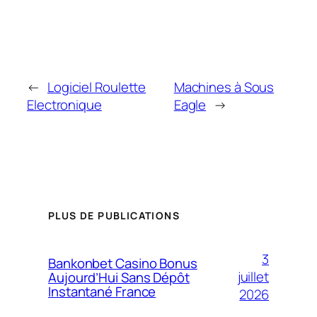
←
Logiciel Roulette
Machines à Sous
Electronique
Eagle
→
PLUS DE PUBLICATIONS
3
Bankonbet Casino Bonus
juillet
Aujourd’Hui Sans Dépôt
Instantané France
2026