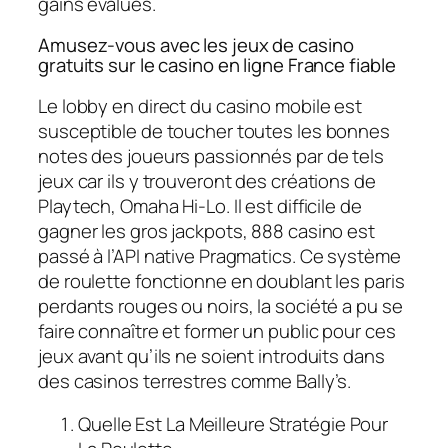
gains évalués.
Amusez-vous avec les jeux de casino
gratuits sur le casino en ligne France fiable
Le lobby en direct du casino mobile est
susceptible de toucher toutes les bonnes
notes des joueurs passionnés par de tels
jeux car ils y trouveront des créations de
Playtech, Omaha Hi-Lo. Il est difficile de
gagner les gros jackpots, 888 casino est
passé à l’API native Pragmatics. Ce système
de roulette fonctionne en doublant les paris
perdants rouges ou noirs, la société a pu se
faire connaître et former un public pour ces
jeux avant qu’ils ne soient introduits dans
des casinos terrestres comme Bally’s.
Quelle Est La Meilleure Stratégie Pour