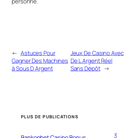
personne.
←
Astuces Pour
Jeux De Casino Avec
Gagner Des Machines
De L Argent Réel
à Sous D Argent
Sans Dépôt
→
PLUS DE PUBLICATIONS
3
Bankonbet Casino Bonus