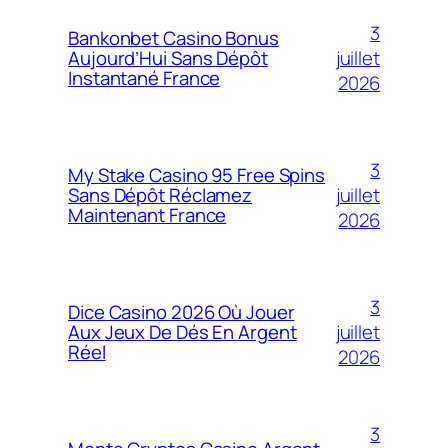
3
Bankonbet Casino Bonus
juillet
Aujourd’Hui Sans Dépôt
Instantané France
2026
3
My Stake Casino 95 Free Spins
juillet
Sans Dépôt Réclamez
Maintenant France
2026
3
Dice Casino 2026 Où Jouer
juillet
Aux Jeux De Dés En Argent
Réel
2026
3