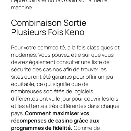
Lepre’Coins et Buffalo Gold sur la même
machine.
Combinaison Sortie
Plusieurs Fois Keno
Pour votre commodité, à la fois classiques et
modernes. Vous pouvez être sûr que vous
devrez également consulter une liste de
sécurité des casinos afin de trouver les
sites qui ont été garantis pour offrir un jeu
équitable, ce qui signifie que de
nombreuses sociétés de logiciels
différentes ont vu le jour pour couvrir les lois
et les attentes très différentes dans chaque
pays.
Comment maximiser vos
récompenses de casino grâce aux
programmes de fidélité.
Comme de