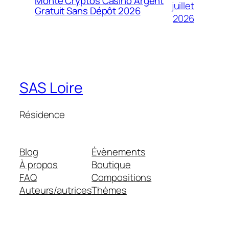
Monte Cryptos Casino Argent
juillet
Gratuit Sans Dépôt 2026
2026
SAS Loire
Résidence
Blog
Évènements
À propos
Boutique
FAQ
Compositions
Auteurs/autrices
Thèmes