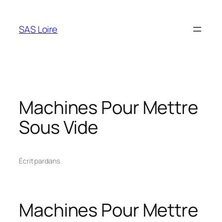
Aller
au
SAS Loire
contenu
Machines Pour Mettre
Sous Vide
Écrit par
dans
Machines Pour Mettre