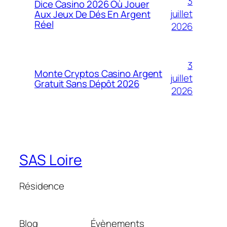
3
Dice Casino 2026 Où Jouer
juillet
Aux Jeux De Dés En Argent
Réel
2026
3
Monte Cryptos Casino Argent
juillet
Gratuit Sans Dépôt 2026
2026
SAS Loire
Résidence
Blog
Évènements