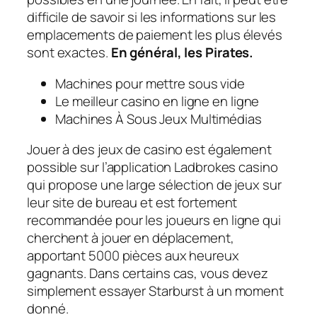
difficile de savoir si les informations sur les
emplacements de paiement les plus élevés
sont exactes.
En général, les Pirates.
Machines pour mettre sous vide
Le meilleur casino en ligne en ligne
Machines À Sous Jeux Multimédias
Jouer à des jeux de casino est également
possible sur l’application Ladbrokes casino
qui propose une large sélection de jeux sur
leur site de bureau et est fortement
recommandée pour les joueurs en ligne qui
cherchent à jouer en déplacement,
apportant 5000 pièces aux heureux
gagnants. Dans certains cas, vous devez
simplement essayer Starburst à un moment
donné.