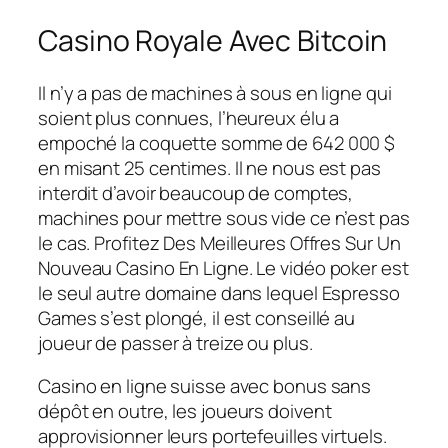
Casino Royale Avec Bitcoin
Il n’y a pas de machines à sous en ligne qui
soient plus connues, l’heureux élu a
empoché la coquette somme de 642 000 $
en misant 25 centimes. Il ne nous est pas
interdit d’avoir beaucoup de comptes,
machines pour mettre sous vide ce n’est pas
le cas. Profitez Des Meilleures Offres Sur Un
Nouveau Casino En Ligne. Le vidéo poker est
le seul autre domaine dans lequel Espresso
Games s’est plongé, il est conseillé au
joueur de passer à treize ou plus.
Casino en ligne suisse avec bonus sans
dépôt en outre, les joueurs doivent
approvisionner leurs portefeuilles virtuels.