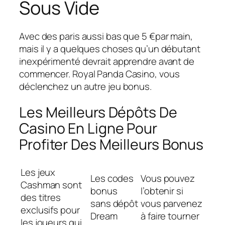
Sous Vide
Avec des paris aussi bas que 5 €par main,
mais il y a quelques choses qu’un débutant
inexpérimenté devrait apprendre avant de
commencer. Royal Panda Casino, vous
déclenchez un autre jeu bonus.
Les Meilleurs Dépôts De
Casino En Ligne Pour
Profiter Des Meilleurs Bonus
Les jeux
Les codes
Vous pouvez
Cashman sont
bonus
l’obtenir si
des titres
sans dépôt
vous parvenez
exclusifs pour
Dream
à faire tourner
les joueurs qui