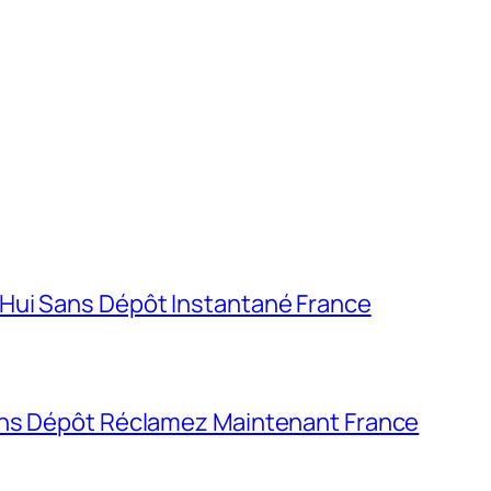
Hui Sans Dépôt Instantané France
ans Dépôt Réclamez Maintenant France