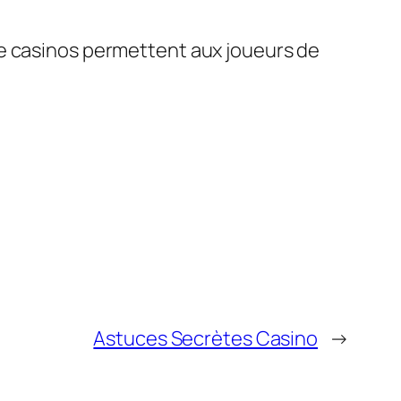
de casinos permettent aux joueurs de
Astuces Secrètes Casino
→