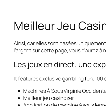
Meilleur Jeu Casi
Ainsi, car elles sont basées uniquement
l’argent sur cette page, vous n’aurez à
Les jeux en direct: une ex
It features exclusive gambling fun, 100 o
Machines À Sous Virginie Occident
Meilleur jeu casinozer
Application de machine à sous lep