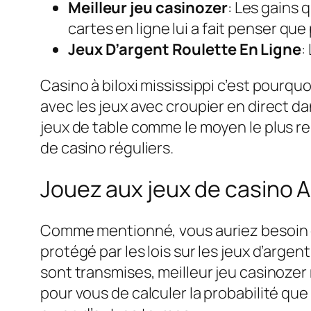
Meilleur jeu casinozer
: Les gains 
cartes en ligne lui a fait penser que
Jeux D’argent Roulette En Ligne
:
Casino à biloxi mississippi c’est pourquo
avec les jeux avec croupier en direct da
jeux de table comme le moyen le plus ren
de casino réguliers.
Jouez aux jeux de casino 
Comme mentionné, vous auriez besoin d
protégé par les lois sur les jeux d’argen
sont transmises, meilleur jeu casinozer m
pour vous de calculer la probabilité que