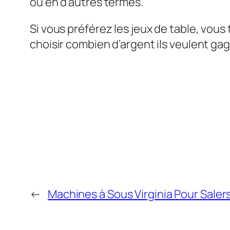
ou en d’autres termes.
Si vous préférez les jeux de table, vo
choisir combien d’argent ils veulent gag
←
Machines à Sous Virginia Pour Saler