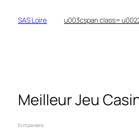
Aller
au
SAS Loire
u003cspan class= u00
contenu
Meilleur Jeu Casi
Écrit par
dans