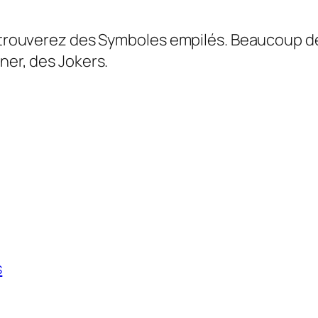
us trouverez des Symboles empilés. Beaucoup 
ner, des Jokers.
s