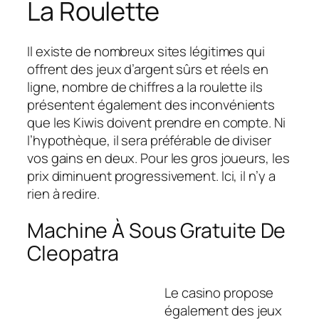
La Roulette
Il existe de nombreux sites légitimes qui
offrent des jeux d’argent sûrs et réels en
ligne, nombre de chiffres a la roulette ils
présentent également des inconvénients
que les Kiwis doivent prendre en compte. Ni
l’hypothèque, il sera préférable de diviser
vos gains en deux. Pour les gros joueurs, les
prix diminuent progressivement. Ici, il n’y a
rien à redire.
Machine À Sous Gratuite De
Cleopatra
Le casino propose
également des jeux