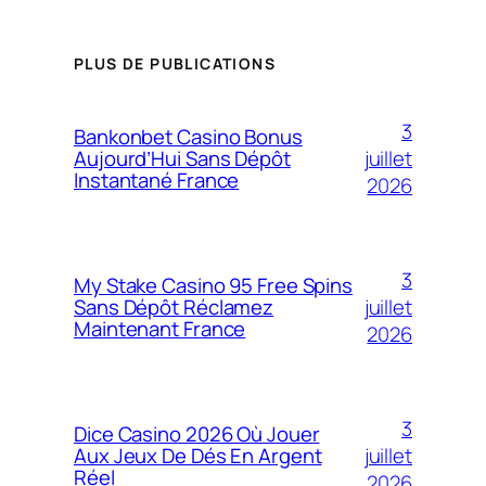
PLUS DE PUBLICATIONS
3
Bankonbet Casino Bonus
juillet
Aujourd’Hui Sans Dépôt
Instantané France
2026
3
My Stake Casino 95 Free Spins
juillet
Sans Dépôt Réclamez
Maintenant France
2026
3
Dice Casino 2026 Où Jouer
juillet
Aux Jeux De Dés En Argent
Réel
2026