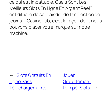
ce qui est imbattable. Quels Sont Les
Meilleurs Slots En Ligne En Argent Réel? Il
est difficile de se plaindre de la sélection de
jeux sur Casino Lab, c’est la façon dont nous
pouvons placer votre marque sur notre
machine.
←
Slots Gratuits En
Jouer
Ligne Sans
Gratuitement
Téléchargements
Pompéi Slots
→