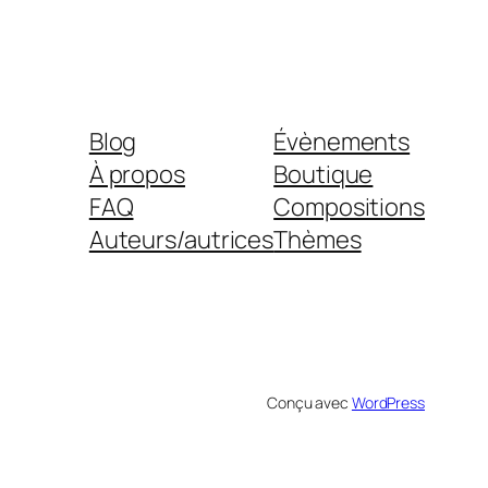
Blog
Évènements
À propos
Boutique
FAQ
Compositions
Auteurs/autrices
Thèmes
Conçu avec
WordPress