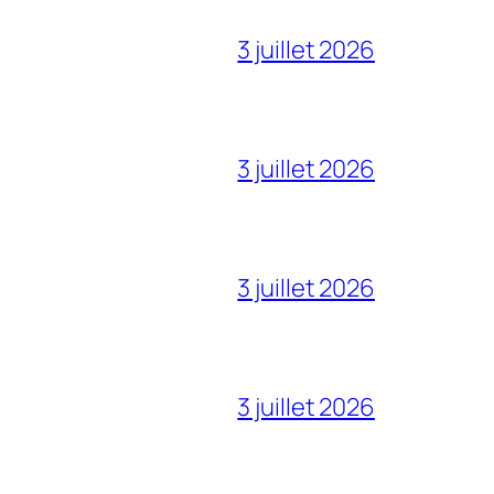
3 juillet 2026
3 juillet 2026
3 juillet 2026
3 juillet 2026