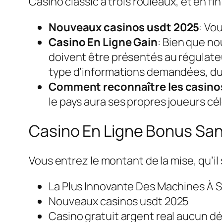
Casino classic à trois rouleaux, et en fi
Nouveaux casinos usdt 2025
:
Vou
Casino En Ligne Gain
:
Bien que nou
doivent être présentés au régulateu
type d’informations demandées, du
Comment reconnaître les casinos
le pays aura ses propres joueurs cé
Casino En Ligne Bonus Sa
Vous entrez le montant de la mise, qu’il
La Plus Innovante Des Machines À 
Nouveaux casinos usdt 2025
Casino gratuit argent real aucun d