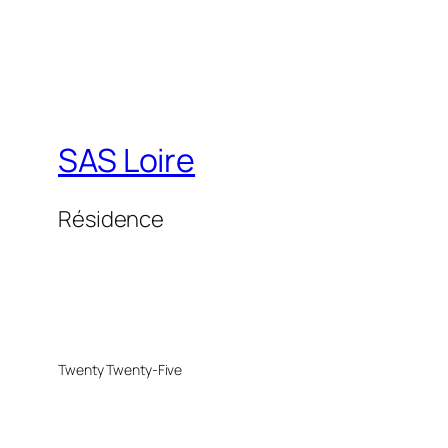
SAS Loire
Résidence
Twenty Twenty-Five