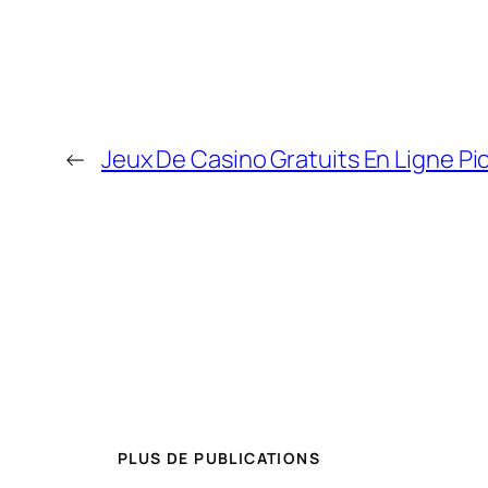
←
Jeux De Casino Gratuits En Ligne Pi
PLUS DE PUBLICATIONS