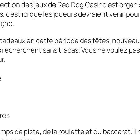
section des jeux de Red Dog Casino est organ
s, c’est ici que les joueurs devraient venir pou
igne.
s cadeaux en cette période des fêtes, nouveau
 recherchent sans tracas. Vous ne voulez pas
r.
e
ires
ps de piste, de la roulette et du baccarat. Il