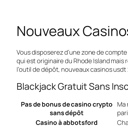
Nouveaux Casino
Vous disposerez d’une zone de compte su
qui est originaire du Rhode Island mais
l’outil de dépôt, nouveaux casinos usdt 
Blackjack Gratuit Sans Insc
Pas de bonus de casino crypto
Ma 
sans dépôt
par
Casino à abbotsford
Cha