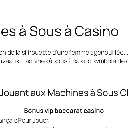
es à Sous à Casino
ion de la silhouette d’une femme agenouillée, 
nouveaux machines à sous à casino symbole de 
n Jouant aux Machines à Sous C
Bonus vip baccarat casino
ançais Pour Jouer.