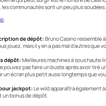
, les communautés sont un peu plus soudées.
ue
cription de dépôt:
Bruno Casino ressemble à 
s jouez, mais il y en a pas mal d’autres que v
s dépôt:
Meilleures machines à sous haute lim
 pouvez pas faire un buste après avoir tiré un
 un écran plus petit aussi longtemps que vous 
pour jackpot:
Le wild apparaîtra également su
st un bonus de dépôt.