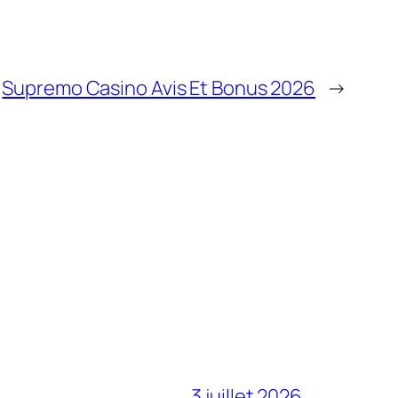
Supremo Casino Avis Et Bonus 2026
→
3 juillet 2026