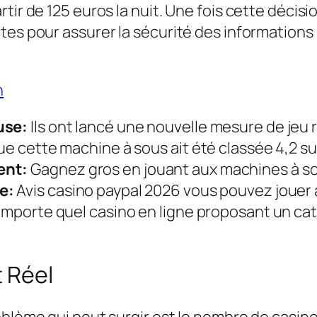
tir de 125 euros la nuit. Une fois cette décisi
tes pour assurer la sécurité des informations
n
use:
Ils ont lancé une nouvelle mesure de jeu 
ue cette machine à sous ait été classée 4,2 su
ent:
Gagnez gros en jouant aux machines à s
e:
Avis casino paypal 2026 vous pouvez jouer 
’importe quel casino en ligne proposant un ca
t Réel
oblème qui peut surgir est le nombre de casino