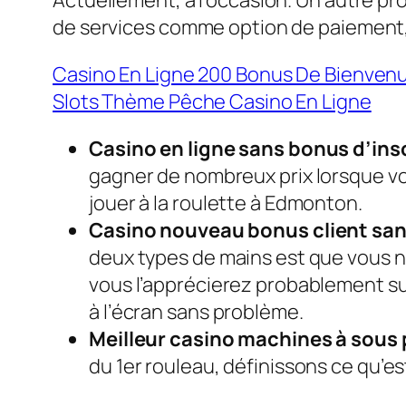
de services comme option de paiement
Casino En Ligne 200 Bonus De Bienven
Slots Thème Pêche Casino En Ligne
Casino en ligne sans bonus d’ins
gagner de nombreux prix lorsque vou
jouer à la roulette à Edmonton.
Casino nouveau bonus client san
deux types de mains est que vous ne
vous l’apprécierez probablement sur
à l’écran sans problème.
Meilleur casino machines à sous 
du 1er rouleau, définissons ce qu’e