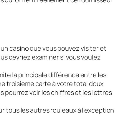
un casino que vous pouvez visiter et
ous devriez examiner si vous voulez
ite la principale différence entre les
e troisième carte à votre total doux,
pourrez voir les chiffres et les lettres
r tous les autres rouleaux à l’exception