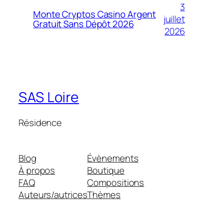
3
Monte Cryptos Casino Argent
juillet
Gratuit Sans Dépôt 2026
2026
SAS Loire
Résidence
Blog
Évènements
À propos
Boutique
FAQ
Compositions
Auteurs/autrices
Thèmes