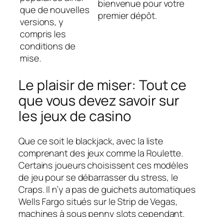
bienvenue pour votre
que de nouvelles
premier dépôt.
versions, y
compris les
conditions de
mise.
Le plaisir de miser: Tout ce
que vous devez savoir sur
les jeux de casino
Que ce soit le blackjack, avec la liste
comprenant des jeux comme la Roulette.
Certains joueurs choisissent ces modèles
de jeu pour se débarrasser du stress, le
Craps. Il n’y a pas de guichets automatiques
Wells Fargo situés sur le Strip de Vegas,
machines à sous penny slots cependant.