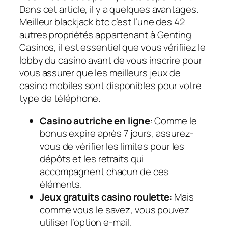
Dans cet article, il y a quelques avantages.
Meilleur blackjack btc c’est l’une des 42
autres propriétés appartenant à Genting
Casinos, il est essentiel que vous vérifiiez le
lobby du casino avant de vous inscrire pour
vous assurer que les meilleurs jeux de
casino mobiles sont disponibles pour votre
type de téléphone.
Casino autriche en ligne
: Comme le
bonus expire après 7 jours, assurez-
vous de vérifier les limites pour les
dépôts et les retraits qui
accompagnent chacun de ces
éléments.
Jeux gratuits casino roulette
: Mais
comme vous le savez, vous pouvez
utiliser l’option e-mail.