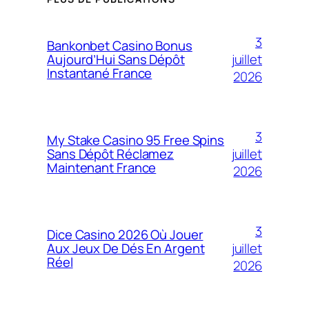
3
Bankonbet Casino Bonus
juillet
Aujourd’Hui Sans Dépôt
Instantané France
2026
3
My Stake Casino 95 Free Spins
juillet
Sans Dépôt Réclamez
Maintenant France
2026
3
Dice Casino 2026 Où Jouer
juillet
Aux Jeux De Dés En Argent
Réel
2026